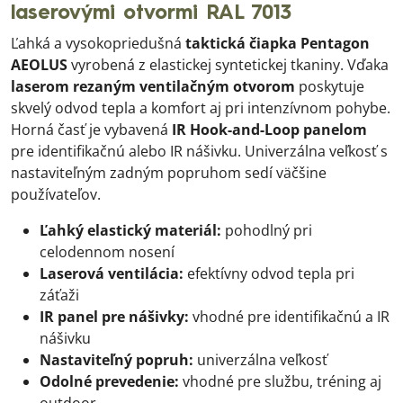
laserovými otvormi RAL 7013
Ľahká a vysokopriedušná
taktická čiapka Pentagon
AEOLUS
vyrobená z elastickej syntetickej tkaniny. Vďaka
laserom rezaným ventilačným otvorom
poskytuje
skvelý odvod tepla a komfort aj pri intenzívnom pohybe.
Horná časť je vybavená
IR Hook-and-Loop panelom
pre identifikačnú alebo IR nášivku. Univerzálna veľkosť s
nastaviteľným zadným popruhom sedí väčšine
používateľov.
Ľahký elastický materiál:
pohodlný pri
celodennom nosení
Laserová ventilácia:
efektívny odvod tepla pri
záťaži
IR panel pre nášivky:
vhodné pre identifikačnú a IR
nášivku
Nastaviteľný popruh:
univerzálna veľkosť
Odolné prevedenie:
vhodné pre službu, tréning aj
outdoor