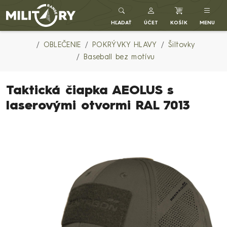
Army shop MILITARY RANGE SK
HĽADAŤ
ÚČET
KOŠÍK
MENU
OBLEČENIE
POKRÝVKY HLAVY
Šiltovky
Baseball bez motívu
Taktická čiapka AEOLUS s
laserovými otvormi RAL 7013