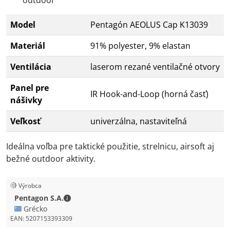
Model
Pentagón AEOLUS Cap K13039
Materiál
91% polyester, 9% elastan
Ventilácia
laserom rezané ventilačné otvory
Panel pre
IR Hook-and-Loop (horná časť)
nášivky
Veľkosť
univerzálna, nastaviteľná
Ideálna voľba pre taktické použitie, strelnicu, airsoft aj
bežné outdoor aktivity.
Výrobca
Pentagon S.A. - Kontaktné údaje
Pentagon S.A.
🇬🇷 Grécko
EAN:
5207153393309