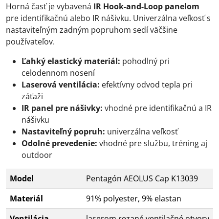
Horná časť je vybavená
IR Hook-and-Loop panelom
pre identifikačnú alebo IR nášivku. Univerzálna veľkosť s
nastaviteľným zadným popruhom sedí väčšine
používateľov.
Ľahký elastický materiál:
pohodlný pri
celodennom nosení
Laserová ventilácia:
efektívny odvod tepla pri
záťaži
IR panel pre nášivky:
vhodné pre identifikačnú a IR
nášivku
Nastaviteľný popruh:
univerzálna veľkosť
Odolné prevedenie:
vhodné pre službu, tréning aj
outdoor
Model
Pentagón AEOLUS Cap K13039
Materiál
91% polyester, 9% elastan
Ventilácia
laserom rezané ventilačné otvory