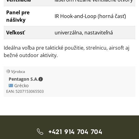
Panel pre
IR Hook-and-Loop (horná časť)
nášivky
Veľkosť
univerzálna, nastaviteľná
Ideálna voľba pre taktické použitie, strelnicu, airsoft aj
bežné outdoor aktivity.
Výrobca
Pentagon S.A. - Kontaktné údaje
Pentagon S.A.
🇬🇷 Grécko
EAN:
5207153065503
+421 914 704 704