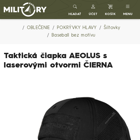
Army shop MILITARY RANGE SK
HĽADAŤ
ÚČET
KOŠÍK
MENU
OBLEČENIE
POKRÝVKY HLAVY
Šiltovky
Baseball bez motívu
Taktická čiapka AEOLUS s
laserovými otvormi ČIERNA