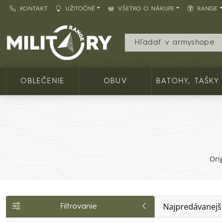
KONTAKT
UŽITOČNÉ
VŠETKO O NÁKUPE
RANGE
Army shop MILITARY RANGE SK
OBLEČENIE
OBUV
BATOHY, TAŠKY
Ori
Najpredávanejš
Filtrovanie