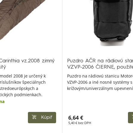
arinthia vz.2008 zimný
Puzdro AČR na rádiovú stan
itý
VZVP-2006 ČIERNE, použit
 model 2008 je určený k
Puzdro na rádiovú stanicu Motor
ríslušníkov špeciálnych
VZVP-2006 a iné nosné systémy s
 stredoeurópskych a
krížovým/univerzálnym upevnen
tických podmienkach.
ma
6,64 €
Kúpiť
5,40 € bez DPH