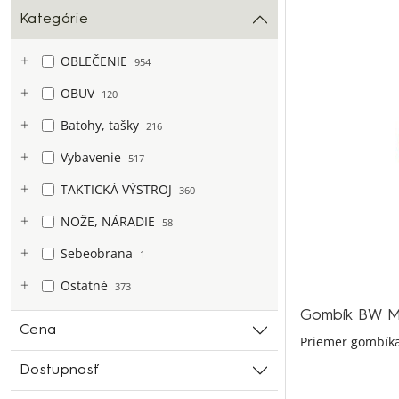
Kategórie
OBLEČENIE
954
OBUV
120
Batohy, tašky
216
Vybavenie
517
TAKTICKÁ VÝSTROJ
360
NOŽE, NÁRADIE
58
Sebeobrana
1
Ostatné
373
Gombík BW M
Cena
Priemer gombíka
Dostupnosť