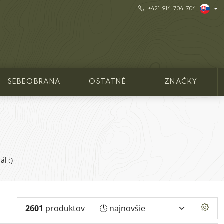
+421 914 704 704
SEBEOBRANA
OSTATNÉ
ZNAČKY
l :)
2601
produktov