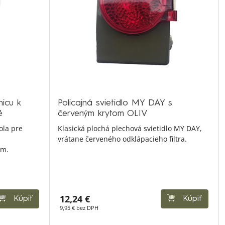
icu k
Policajná svietidlo MY DAY s
é
červeným krytom OLIV
ola pre
Klasická plochá plechová svietidlo MY DAY,
vrátane červeného odklápacieho filtra.
ím.
12,24 €
Kúpiť
Kúpiť
9,95 € bez DPH