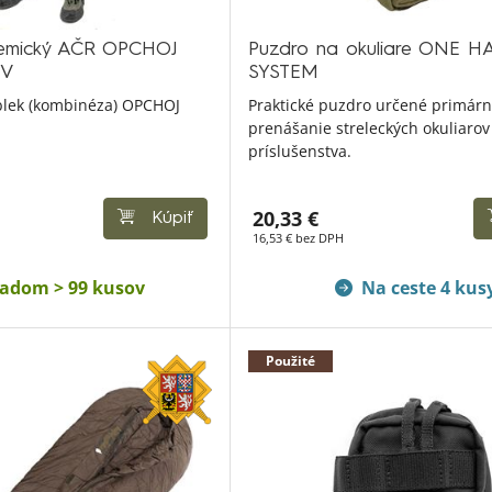
hemický AČR OPCHOJ
Puzdro na okuliare ONE 
IV
SYSTEM
blek (kombinéza) OPCHOJ
Praktické puzdro určené primár
prenášanie streleckých okuliarov
príslušenstva.
20,33 €
Kúpiť
16,53 € bez DPH
ladom > 99 kusov
Na ceste 4 kus
Použité