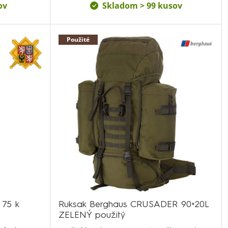
ov
Skladom > 99 kusov
Použité
 75 k
Ruksak Berghaus CRUSADER 90+20L
ZELENÝ použitý