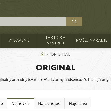
TAKTICKÁ
VYBAVENIE
NOŽE, NÁRADIE
VÝSTROJ
ORIGINAL
ORIGINAL
ginálny armádny tovar pre všetky army nadšencov čo hľadajú originá
ie
Najnovšie
Najlacnejšie
Najdrahší