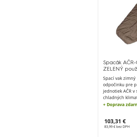
Spacák AČR-C
ZELENÝ použ
Spací vak zimný
odpočinku pre p
jednotiek AČR v
chladných klima
+ Doprava zdar
103,31 €
83,99 € bez DPH