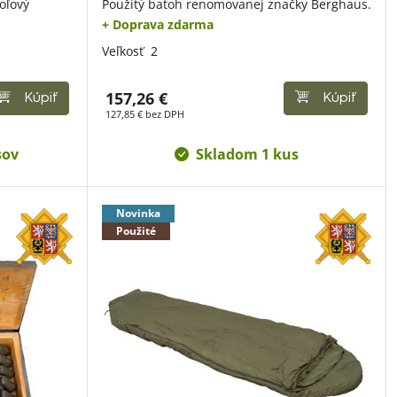
oľový
Použitý batoh renomovanej značky Berghaus.
+ Doprava zdarma
Veľkosť
2
157,26 €
Kúpiť
Kúpiť
127,85 € bez DPH
sov
Skladom 1 kus
Novinka
Použité