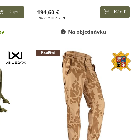
194,60 €
Kúpiť
Kúpiť
158,21 € bez DPH
ov
Na objednávku
Použité