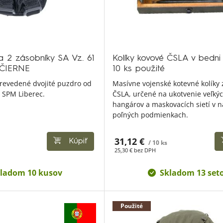
 2 zásobníky SA Vz. 61
Kolíky kovové ČSLA v bedni
 ČIERNE
10 ks použité
prevedené dvojité puzdro od
Masívne vojenské kotevné kolíky z
 SPM Liberec.
ČSLA, určené na ukotvenie veľkýc
hangárov a maskovacích sietí v 
poľných podmienkach.
31,12 €
Kúpiť
/ 10 ks
25,30 € bez DPH
ladom 10 kusov
Skladom 13 set
Použité