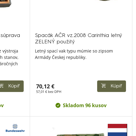
 súprava
Spacák AČR vz.2008 Carinthia letný
ZELENÝ použitý
 výstroja
Letný spací vak typu múmie so zipsom
h stanov,
Armády Českej republiky.
náročných
70,12 €
Kúpiť
Kúpiť
57,01 € bez DPH
ov
Skladom 96 kusov