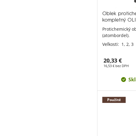
Oblek protic
kompletný OL
Protichemický o
(atombordel).
Veľkosti:
1,
2,
3
20,33 €
16,53 € bez DPH
Sk
Použité