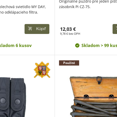
Originálne puzdro pre jeden pišt
plechová svietidlo MY DAY,
zásobník Pi CZ-75.
o odklápacieho filtra.
12,03 €
Kúpiť
9,78 € bez DPH
kladom 6 kusov
Skladom > 99 ku
Použité