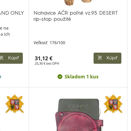
HAND ONLY
Nohavice AČR poľné vz.95 DESERT
rip-stop použité
ne na
 a ich
Veľkosť
176/100
31,12 €
Kúpiť
Kúpiť
25,30 € bez DPH
y
Skladom 1 kus