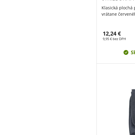
Klasická plochá 
vrátane červenéh
12,24 €
9,95 € bez DPH
S