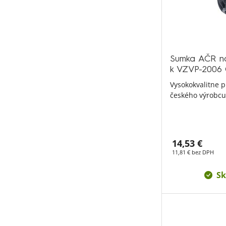
Sumka AČR na
k VZVP-2006
Vysokokvalitne 
českého výrobcu
14,53 €
11,81 € bez DPH
Sk