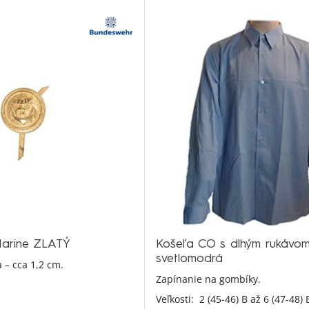
arine ZLATÝ
Košeľa CO s dlhým rukávo
svetlomodrá
 – cca 1,2 cm.
Zapínanie na gombíky.
Veľkosti:
2 (45-46) B až 6 (47-48) 