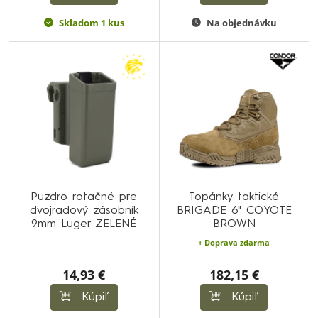
Skladom 1 kus
Na objednávku
Puzdro rotačné pre
Topánky taktické
dvojradový zásobník
BRIGADE 6" COYOTE
9mm Luger ZELENÉ
BROWN
+ Doprava zdarma
14,93 €
182,15 €
Kúpiť
Kúpiť