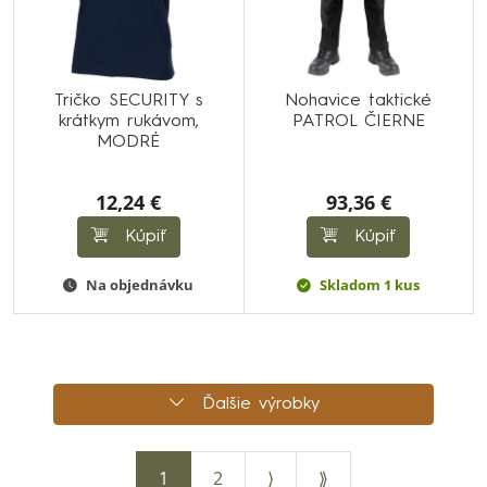
Tričko SECURITY s
Nohavice taktické
krátkym rukávom,
PATROL ČIERNE
MODRÉ
12,24 €
93,36 €
Kúpiť
Kúpiť
Na objednávku
Skladom 1 kus
Ďalšie výrobky
1
2
⟩
⟫