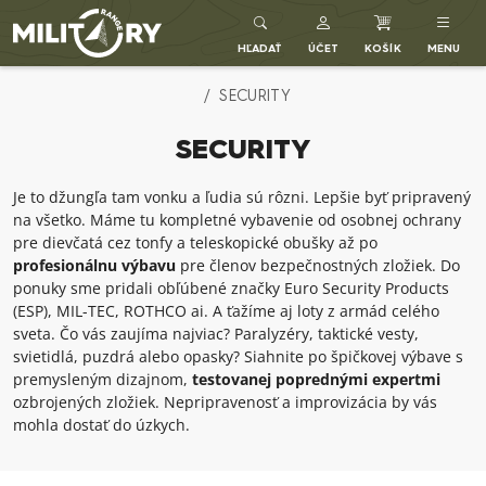
Army shop MILITARY RANGE SK
HĽADAŤ
ÚČET
KOŠÍK
MENU
SECURITY
SECURITY
Je to džungľa tam vonku a ľudia sú rôzni. Lepšie byť pripravený
na všetko. Máme tu kompletné vybavenie od osobnej ochrany
pre dievčatá cez tonfy a teleskopické obušky až po
profesionálnu výbavu
pre členov bezpečnostných zložiek. Do
ponuky sme pridali obľúbené značky Euro Security Products
(ESP), MIL-TEC, ROTHCO ai. A ťažíme aj loty z armád celého
sveta. Čo vás zaujíma najviac? Paralyzéry, taktické vesty,
svietidlá, puzdrá alebo opasky? Siahnite po špičkovej výbave s
premysleným dizajnom,
testovanej poprednými expertmi
ozbrojených zložiek. Nepripravenosť a improvizácia by vás
mohla dostať do úzkych.