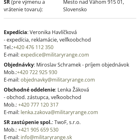
SR
(pre výmenu a
Mesto nad Váhom 915 01,
vrátenie tovaru):
Slovensko
Expedícia
: Veronika Havlíčková
- expedícia, reklamácie, velľkoobchod
Tel.:
+420 476 112 350
E‑mail:
expedice@militaryrange.com
Objednávky
: Miroslav Schramek
- príjem objednávok
Mob.:
+420 722 925 930
E‑mail:
objednavky@militaryrange.com
Obchodné oddelenie
: Lenka Žáková
- obchod. zástupca, veľkoobchod
Mob.:
+420 777 120 317
E‑mail:
lenka.zakova@militaryrange.com
SR zastúpenie spol.
: TwoF, s.r.o.
Mob.:
+421 905 659 530
E‑mail:
info@militaryrange.sk