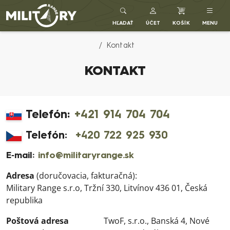
Army shop MILITARY RANGE SK
HĽADAŤ
ÚČET
KOŠÍK
MENU
Kontakt
KONTAKT
Telefón:
+421 914 704 704
Telefón:
+420 722 925 930
E‑mail:
info@militaryrange.sk
Adresa
(doručovacia, fakturačná):
Military Range s.r.o, Tržní 330, Litvínov 436 01, Česká
republika
Poštová adresa
TwoF, s.r.o., Banská 4, Nové