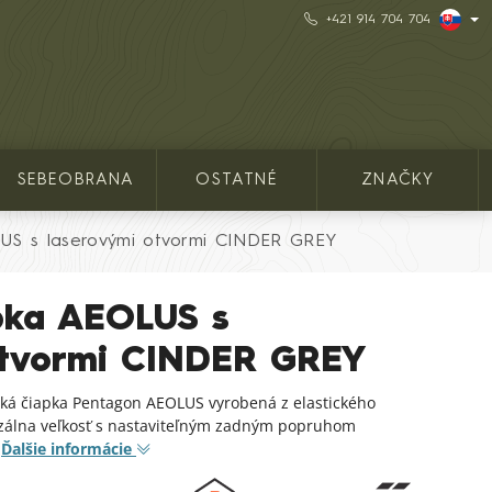
+421 914 704 704
SEBEOBRANA
OSTATNÉ
ZNAČKY
LUS s laserovými otvormi CINDER GREY
pka AEOLUS s
otvormi CINDER GREY
cká čiapka Pentagon AEOLUS vyrobená z elastického
rzálna veľkosť s nastaviteľným zadným popruhom
.
Ďalšie informácie