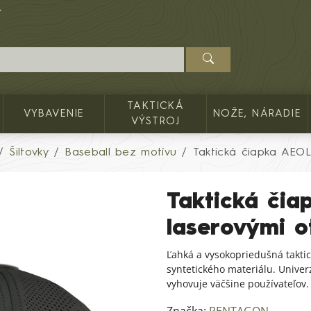
TAKTICKÁ
VYBAVENIE
NOŽE, NÁRADIE
VÝSTROJ
Šiltovky
Baseball bez motívu
Taktická čiapka AEO
Taktická čia
laserovými 
Ľahká a vysokopriedušná takti
syntetického materiálu. Unive
vyhovuje väčšine používateľov