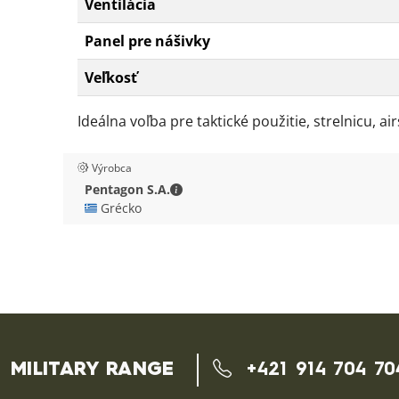
Ventilácia
Panel pre nášivky
Veľkosť
Ideálna voľba pre taktické použitie, strelnicu, ai
Výrobca
Pentagon S.A. - Kontaktné údaje
Pentagon S.A.
🇬🇷 Grécko
MILITARY RANGE
+421 914 704 70