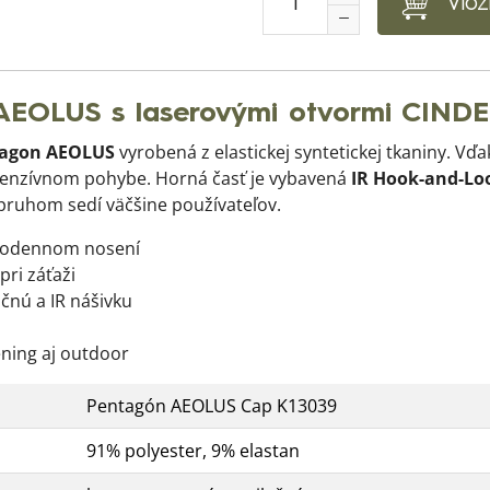
Vlož
AEOLUS s laserovými otvormi CIND
tagon AEOLUS
vyrobená z elastickej syntetickej tkaniny. Vď
intenzívnom pohybe. Horná časť je vybavená
IR Hook-and-Lo
pruhom sedí väčšine používateľov.
elodennom nosení
pri záťaži
čnú a IR nášivku
ning aj outdoor
Pentagón AEOLUS Cap K13039
91% polyester, 9% elastan