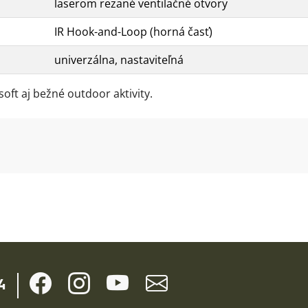
laserom rezané ventilačné otvory
IR Hook-and-Loop (horná časť)
univerzálna, nastaviteľná
rsoft aj bežné outdoor aktivity.
4