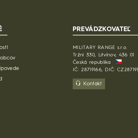
É
PREVÁDZKOVATEĽ
ostí
MILITARY RANGE s.r.o.
Tržní 330, Litvínov, 436 01
robcov
Česká republika
dpovede
IČ: 28719166, DIČ: CZ28719
d
Kontakt