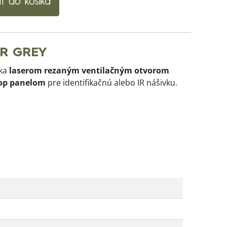
iť do košíka
ER GREY
aka
laserom rezaným ventilačným otvorom
op panelom
pre identifikačnú alebo IR nášivku.