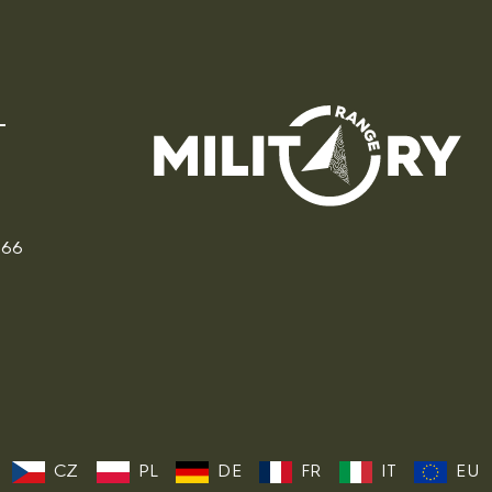
166
CZ
PL
DE
FR
IT
EU