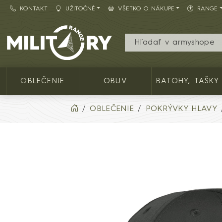
KONTAKT
UŽITOČNÉ
VŠETKO O NÁKUPE
RANGE
Army shop MILITARY RANGE SK
OBLEČENIE
OBUV
BATOHY, TAŠKY
OBLEČENIE
POKRÝVKY HLAVY