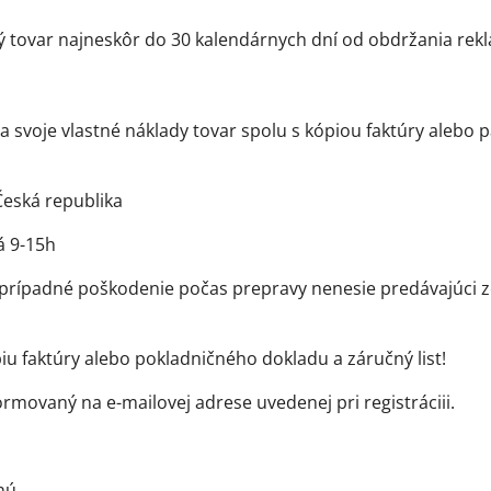
ný tovar najneskôr do 30 kalendárnych dní od obdržania re
svoje vlastné náklady tovar spolu s kópiou faktúry alebo p
 Česká republika
á 9-15h
 Za prípadné poškodenie počas prepravy nenesie predávajúci 
u faktúry alebo pokladničného dokladu a záručný list!
movaný na e-mailovej adrese uvedenej pri registráciii.
nú