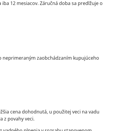
ba iba 12 mesiacov. Záručná doba sa predlžuje o
ebo neprimeraným zaobchádzaním kupujúceho
ižšia cena dohodnutá, u použitej veci na vadu
a z povahy veci.
h z vadného plnenia v rozsahu stanovenom