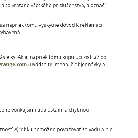
to vrátane všetkého príslušenstva, a označí
 sa napriek tomu vyskytne dôvod k reklamácii,
vybavená.
sielky. Ak aj napriek tomu kupujúci zistí až po
yrange.com
(uvádzajte: meno, č objednávky a
bené vonkajšími udalosťami a chybnou
votnosť výrobku nemožno považovať za vadu a nie