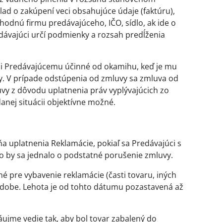
ad o zakúpení veci obsahujúce údaje (faktúru),
hodnú firmu predávajúceho, IČO, sídlo, ak ide o
edávajúci určí podmienky a rozsah predĺženia
či Predávajúcemu účinné od okamihu, keď je mu
. V prípade odstúpenia od zmluvy sa zmluva od
mluvy z dôvodu uplatnenia práv vyplývajúcich zo
danej situácii objektívne možné.
 uplatnenia Reklamácie, pokiaľ sa Predávajúci s
o by sa jednalo o podstatné porušenie zmluvy.
é pre vybavenie reklamácie (časti tovaru, iných
j dobe. Lehota je od tohto dátumu pozastavená až
áujme vedie tak, aby bol tovar zabalený do