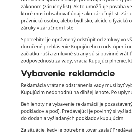
zákonom (záručný list). Ak to umožňuje povaha ve
ktoré musí obsahovať údaje ako záručný list. Záru
právnickú osobu, alebo bydlisko, ak ide o fyzickú
záruky v záručnom liste.
Spotrebiteľ je oprávnený odstúpiť od zmluvy vo 
doručené prehlásenie Kupujúceho o odstúpení od
začiatku ruší a zmluvné strany sú si povinné vrátiť
zodpovednosti za vady, vracia Kupujúci plnenie, kt
Vybavenie reklamácie
Reklamácia vrátane odstránenia vady musí byť vyb
Kupujúcim nedohodnú na dlhšej lehote. Po uplynut
Beh lehoty na vybavenie reklamácií je pozastavený
podkladov a pod). Predávajúci je povinný si vyži
do dodania vyžiadaných podkladov kupujúcim.
Za situácie, kedy je potrebné tovar zaslať Predáv