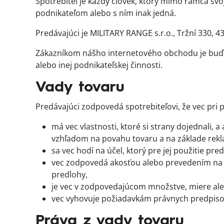
Spotrebiteľ je každý človek, ktorý mimo rámca sv
podnikateľom alebo s ním inak jedná.
Predávajúci je MILITARY RANGE s.r.o., Tržní 330, 4
Zákazníkom nášho internetového obchodu je buď Ku
alebo inej podnikateľskej činnosti.
Vady tovaru
Predávajúci zodpovedá spotrebiteľovi, že vec pri 
má vec vlastnosti, ktoré si strany dojednali, 
vzhľadom na povahu tovaru a na základe rek
sa vec hodí na účel, ktorý pre jej použitie p
vec zodpovedá akosťou alebo prevedením na 
predlohy,
je vec v zodpovedajúcom množstve, miere al
vec vyhovuje požiadavkám právnych predpiso
Práva z vady tovaru