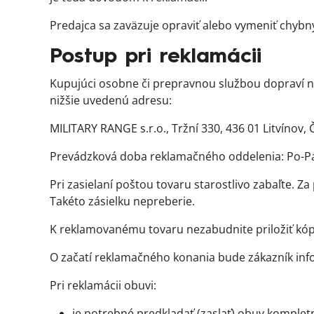
Predajca sa zaväzuje opraviť alebo vymeniť chyb
Postup pri reklamácii
Kupujúci osobne či prepravnou službou dopraví na 
nižšie uvedenú adresu:
MILITARY RANGE s.r.o., Tržní 330, 436 01 Litvínov,
Prevádzková doba reklamačného oddelenia: Po-P
Pri zasielaní poštou tovaru starostlivo zabaľte.
Takéto zásielku nepreberie.
K reklamovanému tovaru nezabudnite priložiť kópi
O začatí reklamačného konania bude zákazník infor
Pri reklamácii obuvi:
je potrebné predkladať (zaslať) obuv komplet