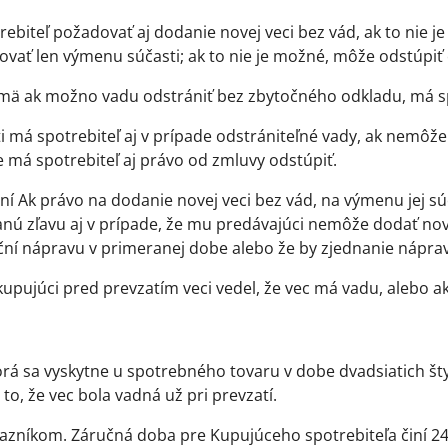
ebiteľ požadovať aj dodanie novej veci bez vád, ak to nie 
dovať len výmenu súčasti; ak to nie je možné, môže odstúpiť
mä ak možno vadu odstrániť bez zbytočného odkladu, má sp
 má spotrebiteľ aj v prípade odstrániteľné vady, ak nemôže
 má spotrebiteľ aj právo od zmluvy odstúpiť.
ní Ak právo na dodanie novej veci bez vád, na výmenu jej s
nú zľavu aj v prípade, že mu predávajúci nemôže dodať novú
oční nápravu v primeranej dobe alebo že by zjednanie náprav
upujúci pred prevzatím veci vedel, že vec má vadu, alebo a
torá sa vyskytne u spotrebného tovaru v dobe dvadsiatich št
to, že vec bola vadná už pri prevzatí.
azníkom. Záručná doba pre Kupujúceho spotrebiteľa činí 24