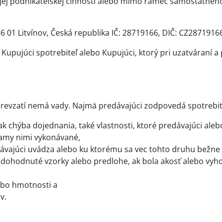
ojej podnikateľskej činnosti alebo mimo rámec samostatnéh
36 01 Litvínov, Česká republika IČ: 28719166, DIČ: CZ2871916
pujúci spotrebiteľ alebo Kupujúci, ktorý pri uzatváraní a 
prevzatí nemá vady. Najmä predávajúci zodpovedá spotrebiteľo
a ak chýba dojednania, také vlastnosti, ktoré predávajúci al
lamy nimi vykonávané,
redávajúci uvádza alebo ku ktorému sa vec tohto druhu bežne
dohodnuté vzorky alebo predlohe, ak bola akosť alebo vyh
ebo hmotnosti a
v.