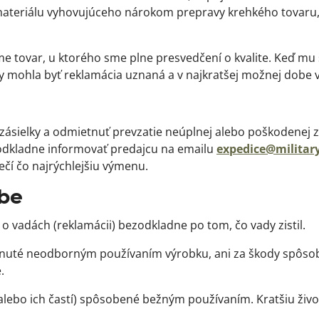
eriálu vyhovujúceho nárokom prepravy krehkého tovaru, a 
me tovar, u ktorého sme plne presvedčení o kvalite. Keď mu
y mohla byť reklamácia uznaná a v najkratšej možnej dobe 
 zásielky a odmietnuť prevzatie neúplnej alebo poškodenej zá
ezodkladne informovať predajcu na emailu
expedice@militar
čí čo najrýchlejšiu výmenu.
obe
 vadách (reklamácii) bezodkladne po tom, čo vady zistil.
knuté neodborným používaním výrobku, ani za škody spôso
.
(alebo ich častí) spôsobené bežným používaním. Kratšiu ži