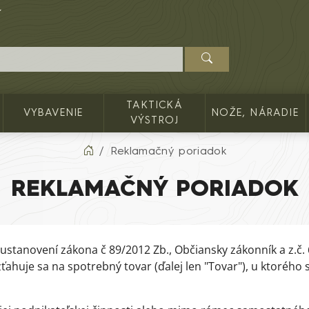
TAKTICKÁ
VYBAVENIE
NOŽE, NÁRADIE
VÝSTROJ
Reklamačný poriadok
REKLAMAČNÝ PORIADOK
tanovení zákona č 89/2012 Zb., Občiansky zákonník a z.č. 6
vzťahuje sa na spotrebný tovar (ďalej len "Tovar"), u ktoré