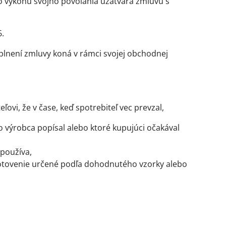
o výkonu svojho povolania uzatvára zmluvu s
6.
plnení zmluvy koná v rámci svojej obchodnej
vi, že v čase, keď spotrebiteľ vec prevzal,
ebo výrobca popísal alebo ktoré kupujúci očakával
 používa,
otovenie určené podľa dohodnutého vzorky alebo