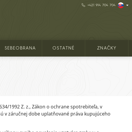
+421 914 704 704
SEBEOBRANA
OSTATNÉ
ZNAČKY
34/1992 Z. z., Zákon o ochrane spotrebiteľa, v
ho sú v záručnej dobe uplatňované práva kupujúceho