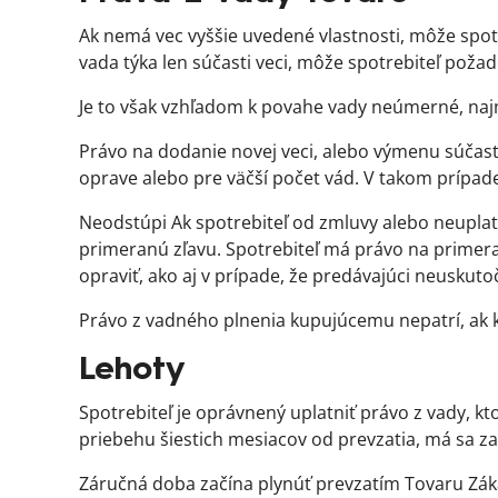
Ak nemá vec vyššie uvedené vlastnosti, môže spotr
vada týka len súčasti veci, môže spotrebiteľ poža
Je to však vzhľadom k povahe vady neúmerné, naj
Právo na dodanie novej veci, alebo výmenu súčasti
oprave alebo pre väčší počet vád. V takom prípade
Neodstúpi Ak spotrebiteľ od zmluvy alebo neuplat
primeranú zľavu. Spotrebiteľ má právo na primera
opraviť, ako aj v prípade, že predávajúci neuskut
Právo z vadného plnenia kupujúcemu nepatrí, ak k
Lehoty
Spotrebiteľ je oprávnený uplatniť právo z vady, k
priebehu šiestich mesiacov od prevzatia, má sa za 
Záručná doba začína plynúť prevzatím Tovaru Zák