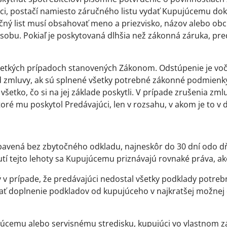
ci, postačí namiesto záručného listu vydať Kupujúcemu dokl
čný list musí obsahovať meno a priezvisko, názov alebo obc
 osobu. Pokiaľ je poskytovaná dlhšia než zákonná záruka, pr
všetkých prípadoch stanovených Zákonom. Odstúpenie je vo
 zmluvy, ak sú splnené všetky potrebné zákonné podmienky
 všetko, čo si na jej základe poskytli. V prípade zrušenia z
oré mu poskytol Predávajúci, len v rozsahu, v akom je to v 
avená bez zbytočného odkladu, najneskôr do 30 dní odo dňa
í tejto lehoty sa Kupujúcemu priznávajú rovnaké práva, ak
 v prípade, že predávajúci nedostal všetky podklady potrebn
adať doplnenie podkladov od kupujúceho v najkratšej možne
ajúcemu alebo servisnému stredisku, kupujúci vo vlastnom z