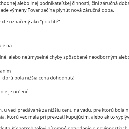
chodnej alebo inej podnikateľskej činnosti, činí záručná do
ípade výmeny Tovar začína plynúť nová záručná doba.
texte označený ako "použité".
uje na
selné, alebo neúmyselné chyby spôsobené neodborným al
vaním
e ktorú bola nižšia cena dohodnutá
nie je určené
 u veci predávané za nižšiu cenu na vadu, pre ktorú bola n
 ktorú vec mala pri prevzatí kupujúcim, alebo ak to vyplýv
poskytnúť spotrebiteľovi písomné potvrdenie o povinnostiac