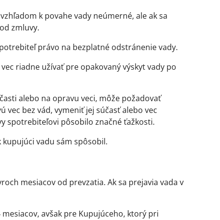
je vzhľadom k povahe vady neúmerné, ale ak sa
 od zmluvy.
otrebiteľ právo na bezplatné odstránenie vady.
 vec riadne užívať pre opakovaný výskyt vady po
účasti alebo na opravu veci, môže požadovať
 vec bez vád, vymeniť jej súčasť alebo vec
y spotrebiteľovi pôsobilo značné ťažkosti.
k kupujúci vadu sám spôsobil.
yroch mesiacov od prevzatia. Ak sa prejavia vada v
 mesiacov, avšak pre Kupujúceho, ktorý pri