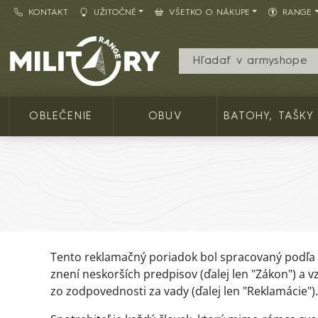
KONTAKT
UŽITOČNÉ
VŠETKO O NÁKUPE
RANGE
Army shop MILITARY RANGE SK
OBLEČENIE
OBUV
BATOHY, TAŠKY
Tento reklamačný poriadok bol spracovaný podľa us
znení neskorších predpisov (ďalej len "Zákon") a 
zo zodpovednosti za vady (ďalej len "Reklamácie").