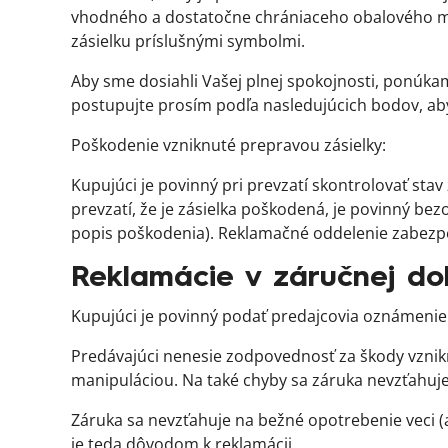
vhodného a dostatočne chrániaceho obalového mat
zásielku príslušnými symbolmi.
Aby sme dosiahli Vašej plnej spokojnosti, ponúka
postupujte prosím podľa nasledujúcich bodov, ab
Poškodenie vzniknuté prepravou zásielky:
Kupujúci je povinný pri prevzatí skontrolovať stav
prevzatí, že je zásielka poškodená, je povinný b
popis poškodenia). Reklamačné oddelenie zabezpe
Reklamácie v záručnej d
Kupujúci je povinný podať predajcovia oznámenie o
Predávajúci nenesie zodpovednosť za škody vzni
manipuláciou. Na také chyby sa záruka nevzťahuje
Záruka sa nevzťahuje na bežné opotrebenie veci 
je teda dôvodom k reklamácii.