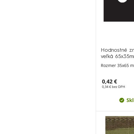
Hodnostné zn
veľká 65x35
Rozmer 35x65 
0,42 €
0,34 € bez DPH
Sk