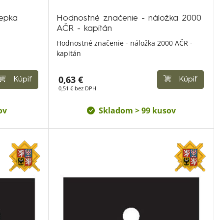
epka
Hodnostné značenie - náložka 2000
AČR - kapitán
Hodnostné značenie - náložka 2000 AČR -
kapitán
0,63 €
Kúpiť
Kúpiť
0,51 € bez DPH
ov
Skladom > 99 kusov