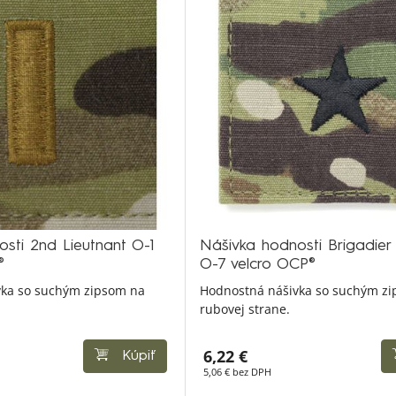
sti 2nd Lieutnant O-1
Nášivka hodnosti Brigadier
®
O-7 velcro OCP®
vka so suchým zipsom na
Hodnostná nášivka so suchým z
rubovej strane.
6,22 €
Kúpiť
5,06 € bez DPH