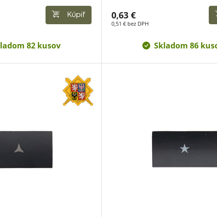
0,63 €
Kúpiť
0,51 € bez DPH
ladom 82 kusov
Skladom 86 kus