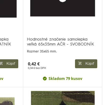
epka
Hodnostné značenie samolepka
ATNÍK
veľká 65x35mm AČR - SVOBODNÍK
Rozmer 35x65 mm.
0,42 €
Kúpiť
Kúpiť
0,34 € bez DPH
ov
Skladom 79 kusov