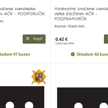
ačenie samolepka
Hodnostné značenie samol
mm AČR - PODPORUČÍK
veľká 65x35mm AČR -
PODPRAPORČÍK
mm.
Rozmer 35x65 mm.
0,42 €
Kúpiť
0,34 € bez DPH
ladom 97 kusov
Skladom 92 kus