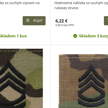
vka so suchým zipsom na
Hodnostná nášivka so suchým z
rubovej strane.
6,22 €
Kúpiť
5,06 € bez DPH
Skladom 1 kus
Skladom 3 kus