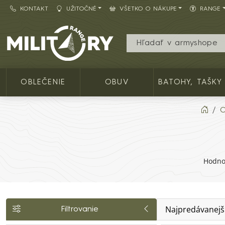
KONTAKT
UŽITOČNÉ
VŠETKO O NÁKUPE
RANGE
Army shop MILITARY RANGE SK
OBLEČENIE
OBUV
BATOHY, TAŠKY
O
Hodnos
Najpredávanejš
Filtrovanie