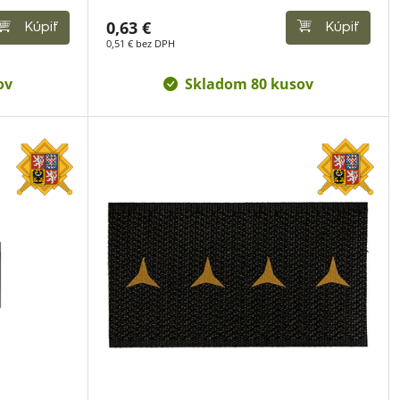
0,63 €
Kúpiť
Kúpiť
0,51 € bez DPH
ov
Skladom 80 kusov