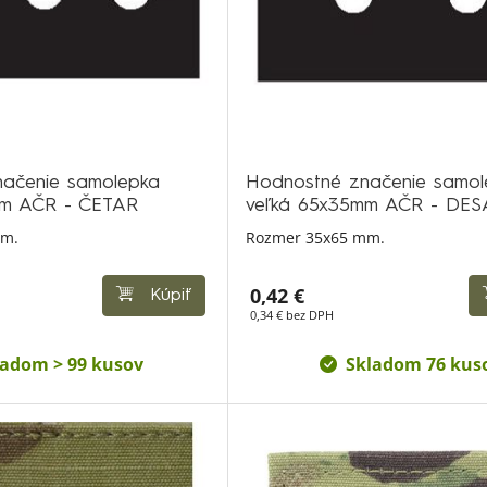
ačenie samolepka
Hodnostné značenie samol
mm AČR - ČETAR
veľká 65x35mm AČR - DES
mm.
Rozmer 35x65 mm.
0,42 €
Kúpiť
0,34 € bez DPH
ladom > 99 kusov
Skladom 76 kus