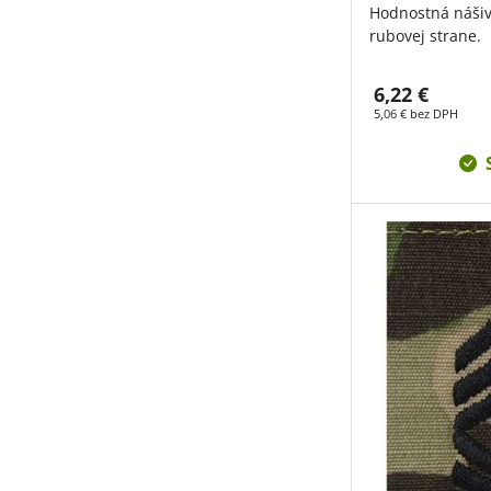
Hodnostná náši
rubovej strane.
6,22 €
5,06 € bez DPH