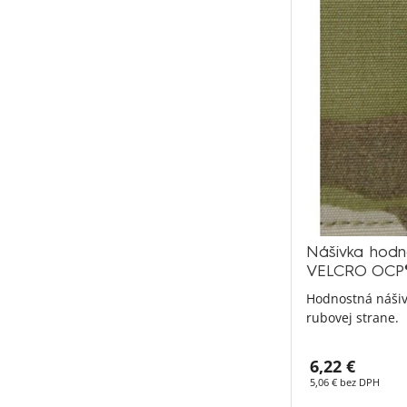
Nášivka hodno
VELCRO OCP
Hodnostná náši
rubovej strane.
6,22 €
5,06 € bez DPH