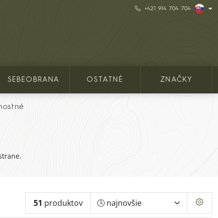
+421 914 704 704
SEBEOBRANA
OSTATNÉ
ZNAČKY
nostné
strane.
51
produktov