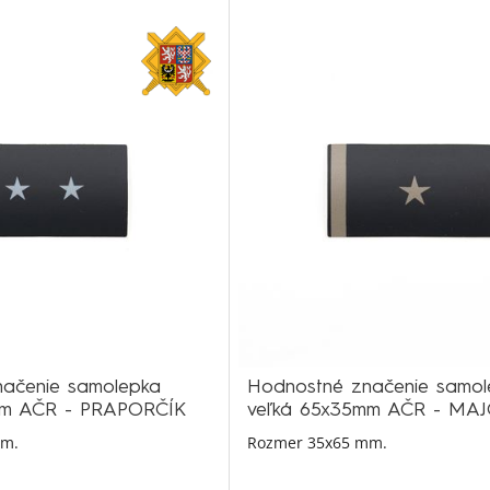
ačenie samolepka
Hodnostné značenie samol
mm AČR - PRAPORČÍK
veľká 65x35mm AČR - MA
mm.
Rozmer 35x65 mm.