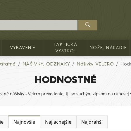
TAKTICKÁ
VYBAVENIE
NOŽE, NÁRADIE
VÝSTROJ
statné
NÁŠIVKY, ODZNAKY
Nášivky VELCRO
Hod
HODNOSTNÉ
tné nášivky - Velcro prevedenie, tj. so suchým zipsom na rubovej 
ie
Najnovšie
Najlacnejšie
Najdrahší