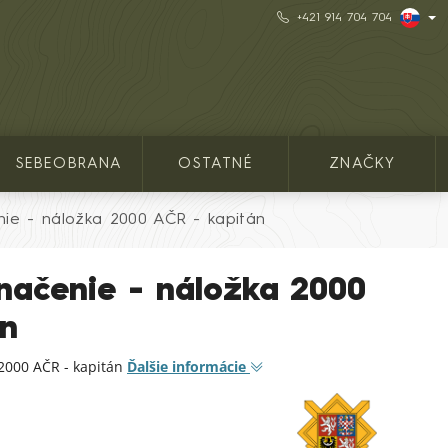
+421 914 704 704
SEBEOBRANA
OSTATNÉ
ZNAČKY
ie - náložka 2000 AČR - kapitán
načenie - náložka 2000
án
2000 AČR - kapitán
Ďalšie informácie