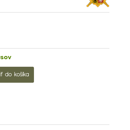
usov
iť do košíka