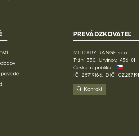
É
PREVÁDZKOVATEĽ
ostí
MILITARY RANGE s.r.o.
Tržní 330, Litvínov, 436 01
robcov
Česká republika
dpovede
IČ: 28719166, DIČ: CZ28719
d
Kontakt