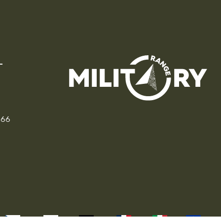
166
CZ
PL
DE
FR
IT
EU