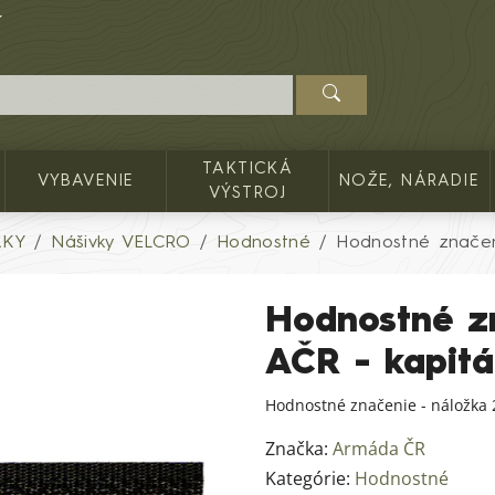
TAKTICKÁ
VYBAVENIE
NOŽE, NÁRADIE
VÝSTROJ
AKY
Nášivky VELCRO
Hodnostné
Hodnostné značen
Hodnostné z
AČR - kapit
Hodnostné značenie - náložka 
Značka:
Armáda ČR
Kategórie:
Hodnostné