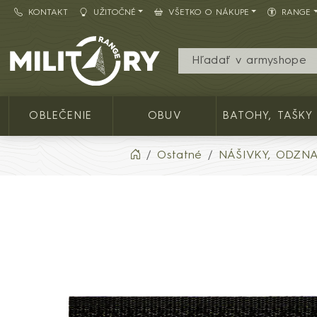
KONTAKT
UŽITOČNÉ
VŠETKO O NÁKUPE
RANGE
Army shop MILITARY RANGE SK
OBLEČENIE
OBUV
BATOHY, TAŠKY
Ostatné
NÁŠIVKY, ODZN