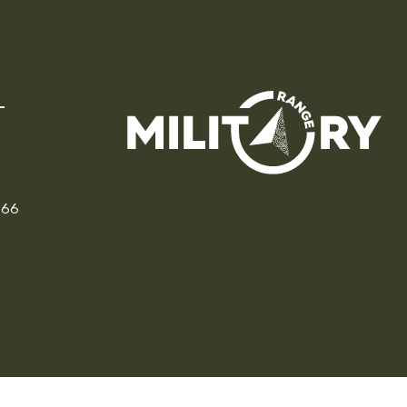
166
CZ
PL
DE
FR
IT
EU