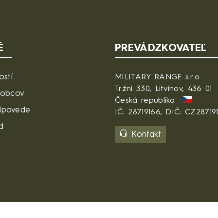
É
PREVÁDZKOVATEĽ
ostí
MILITARY RANGE s.r.o.
Tržní 330, Litvínov, 436 01
robcov
Česká republika
dpovede
IČ: 28719166, DIČ: CZ28719
d
Kontakt