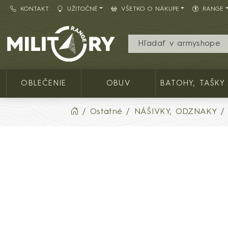
KONTAKT
UŽITOČNÉ
VŠETKO O NÁKUPE
RANGE
Army shop MILITARY RANGE SK
OBLEČENIE
OBUV
BATOHY, TAŠKY
Ostatné
NÁŠIVKY, ODZNAKY