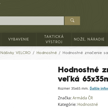
TAKTICKÁ
VYBAVENIE
NOŽE, NÁRADIE
VÝSTROJ
Nášivky VELCRO
Hodnostné
Hodnostné značenie s
Hodnostné z
veľká 65x3
Rozmer 35x65 mm.
Ďalšie inf
Značka:
Armáda ČR
Kategórie:
Hodnostné