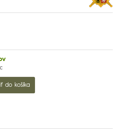
ov
ac
iť do košíka