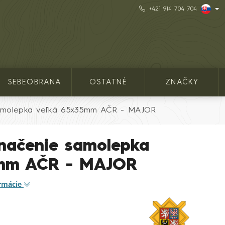
+421 914 704 704
SEBEOBRANA
OSTATNÉ
ZNAČKY
amolepka veľká 65x35mm AČR - MAJOR
načenie samolepka
5mm AČR - MAJOR
ormácie