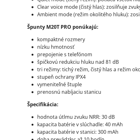
Clear voice mode (čistý hlas): zosilňuje zv
Ambient mode (režim okolitého hluku): zosi
Špunty M20T PRO ponúkajú:
kompaktné rozmery
nízku hmotnosť
prepojenie s telefónom
špičkovú redukciu hluku nad 81 dB
tri režimy: tichý režim, čistý hlas a režim ok
stupeň ochrany IPX4
vymeniteľné štuple
prenosnú nabíjaciu stanicu
Špecifikácia:
hodnota útlmu zvuku NRR: 30 dB
kapacita batérie v slúchadle: 40 mAh
kapacita batérie v stanici: 300 mAh
doba prevádzky: až 10 hodín