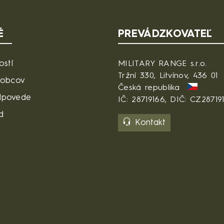
É
PREVÁDZKOVATEĽ
ostí
MILITARY RANGE s.r.o.
Tržní 330, Litvínov, 436 01
robcov
Česká republika
dpovede
IČ: 28719166, DIČ: CZ28719
d
Kontakt