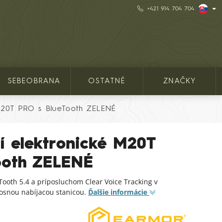
+421 914 704 704
SEBEOBRANA
OSTATNÉ
ZNAČKY
 M20T PRO s BlueTooth ZELENÉ
í elektronické M20T
ooth ZELENÉ
Tooth 5.4 a príposluchom Clear Voice Tracking v
snou nabíjacou stanicou.
Ďalšie informácie