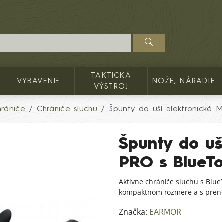
TAKTICKÁ
VYBAVENIE
NOŽE, NÁRADIE
VÝSTROJ
hrániče
Chrániče sluchu
Špunty do uší elektronické
Špunty do uš
PRO s BlueT
Aktívne chrániče sluchu s Blue
kompaktnom rozmere a s preno
Značka:
EARMOR