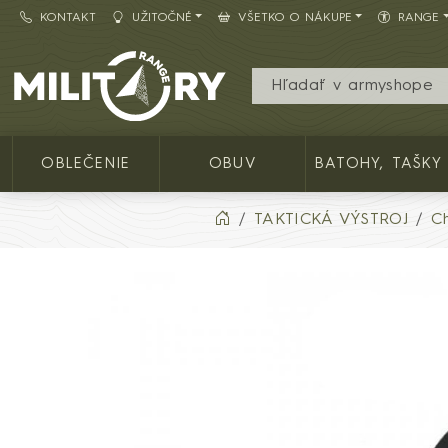
KONTAKT
UŽITOČNÉ
VŠETKO O NÁKUPE
RANGE
Army shop MILITARY RANGE SK
OBLEČENIE
OBUV
BATOHY, TAŠKY
TAKTICKÁ VÝSTROJ
C