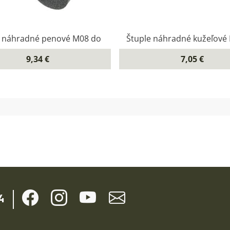
e náhradné penové M08 do
Štuple náhradné kužeľové
9,34 €
7,05 €
4