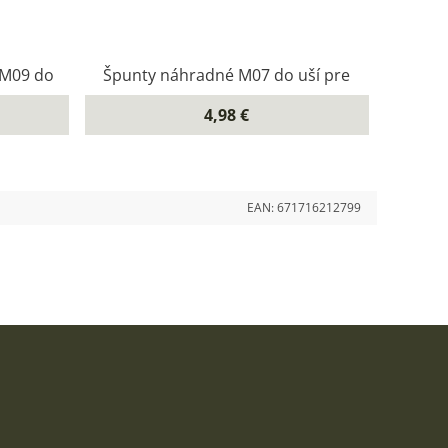
 M09 do
Špunty náhradné M07 do uší pre
4,98 €
EAN:
671716212799