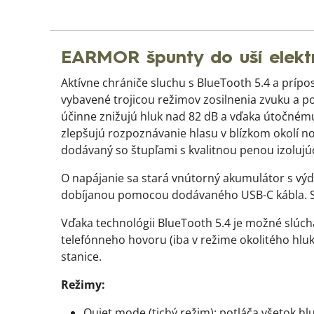
EARMOR špunty do uší elekt
Aktívne chrániče sluchu s BlueTooth 5.4 a prí
vybavené trojicou režimov zosilnenia zvuku a p
účinne znižujú hluk nad 82 dB a vďaka útočnému
zlepšujú rozpoznávanie hlasu v blízkom okolí nos
dodávaný so štupľami s kvalitnou penou izolujú
O napájanie sa stará vnútorný akumulátor s výd
dobíjanou pomocou dodávaného USB-C kábla. Sa
Vďaka technológii BlueTooth 5.4 je možné slúch
telefónneho hovoru (iba v režime okolitého hluk
stanice.
Režimy:
Quiet mode (tichý režim): potláča všetok h