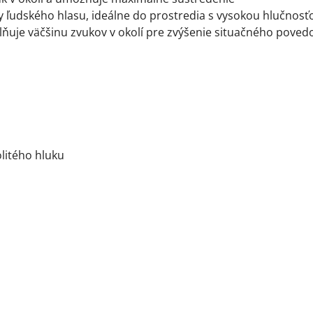
uky ľudského hlasu, ideálne do prostredia s vysokou hlučnosť
lňuje väčšinu zvukov v okolí pre zvýšenie situačného pove
olitého hluku