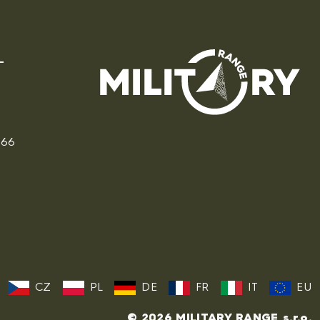
166
CZ
PL
DE
FR
IT
EU
© 2026 MILITARY RANGE s.r.o.