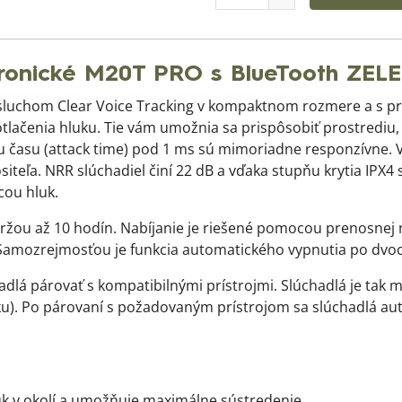
ronické M20T PRO s BlueTooth ZEL
posluchom Clear Voice Tracking v kompaktnom rozmere a s p
otlačenia hluku. Tie vám umožnia sa prispôsobiť prostrediu,
 času (attack time) pod 1 ms sú mimoriadne responzívne. V
iteľa. NRR slúchadiel činí 22 dB a vďaka stupňu krytia IPX4 
cou hluk.
ržou až 10 hodín. Nabíjanie je riešené pomocou prenosnej n
mozrejmosťou je funkcia automatického vypnutia po dvoc
adlá párovať s kompatibilnými prístrojmi. Slúchadlá je tak
u). Po párovaní s požadovaným prístrojom sa slúchadlá auto
luk v okolí a umožňuje maximálne sústredenie