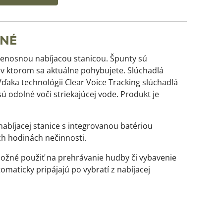
ENÉ
renosnou nabíjacou stanicou. Špunty sú
 v ktorom sa aktuálne pohybujete. Slúchadlá
ďaka technológii Clear Voice Tracking slúchadlá
sú odolné voči striekajúcej vode. Produkt je
abíjacej stanice s integrovanou batériou
h hodinách nečinnosti.
 možné použiť na prehrávanie hudby či vybavenie
maticky pripájajú po vybratí z nabíjacej