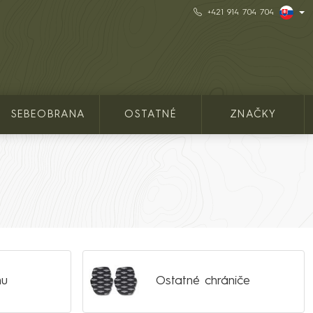
+421 914 704 704
SEBEOBRANA
OSTATNÉ
ZNAČKY
hu
Ostatné chrániče