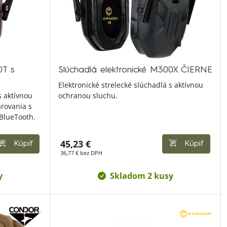
0T s
Slúchadlá elektronické M300X ČIERNE
Elektronické strelecké slúchadlá s aktívnou
s aktívnou
ochranou sluchu.
rovania s
BlueTooth.
45,23 €
Kúpiť
Kúpiť
36,77 € bez DPH
y
Skladom 2 kusy