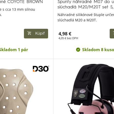
lenné COYOTE BROWN
Špunty náhradné M07 do uš
slúchadlá M20/M20T set S,
e s cca 13 mm silnou
u.
Náhradné silikónové štuple urče
slúchadlá M20 a M20T.
4,98 €
Kúpiť
4,05 € bez DPH
Skladom 1 pár
Skladom 8 kus