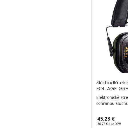
Slúchadlá ele
FOLIAGE GR
Elektronické str
ochranou sluchu
45,23 €
36,77 € bez DPH