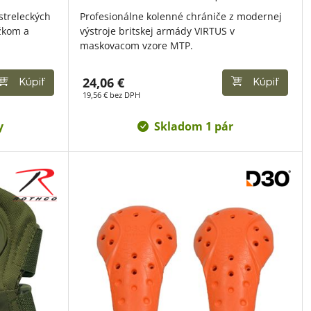
streleckých
Profesionálne kolenné chrániče z modernej
úžkom a
výstroje britskej armády VIRTUS v
maskovacom vzore MTP.
24,06 €
Kúpiť
Kúpiť
19,56 € bez DPH
y
Skladom 1 pár