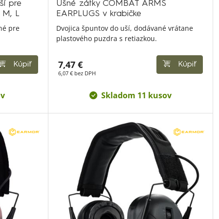
í pre
Ušné zátky COMBAT ARMS
 M, L
EARPLUGS v krabičke
né pre
Dvojica špuntov do uší, dodávané vrátane
plastového puzdra s retiazkou.
7,47 €
Kúpiť
Kúpiť
6,07 € bez DPH
ov
Skladom 11 kusov