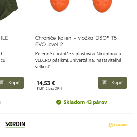
ILE
Chrániče kolien – vložka D3O® T5
EVO level 2
od
Kolenné chrániče s plastovou škrupinou a
bcu
VELCRO pásikmi.Univerzálna, nastaviteľná
veľkosť.
14,53 €
Kúpiť
Kúpiť
11,81 € bez DPH
u
Skladom 43 párov