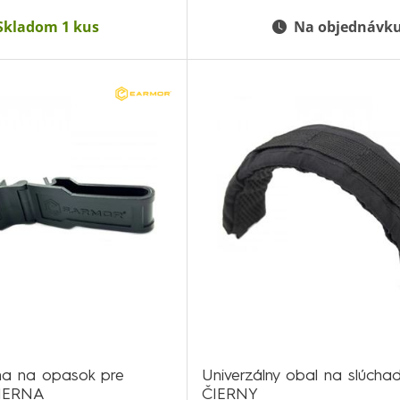
Skladom 1 kus
Na objednávk
na na opasok pre
Univerzálny obal na slúcha
ČIERNA
ČIERNY