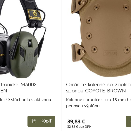
ktronické M300X
Chrániče kolenné so zapín
EEN
sponou COYOTE BROWN
elecké slúchadlá s aktívnou
Kolenné chrániče s cca 13 mm h
.
penovou výplňou.
39,83 €
Kúpiť
32,38 € bez DPH