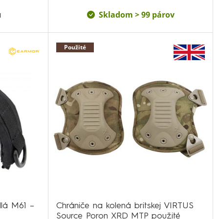
u
Skladom > 99 párov
Použité
dlá M61 –
Chrániče na kolená britskej VIRTUS
Source Poron XRD MTP použité