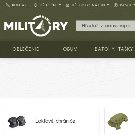
KONTAKT
UŽITOČNÉ
VŠETKO O NÁKUPE
RANGE
Army shop MILITARY RANGE SK
OBLEČENIE
OBUV
BATOHY, TAŠKY
Lakťové chrániče