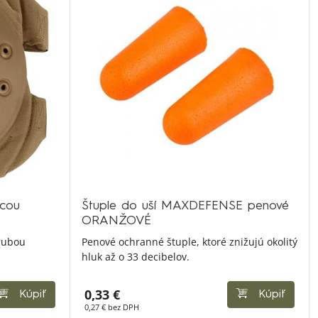
acou
Štuple do uší MAXDEFENSE penové
ORANŽOVÉ
rubou
Penové ochranné štuple, ktoré znižujú okolitý
hluk až o 33 decibelov.
0,33 €
Kúpiť
Kúpiť
0,27 € bez DPH