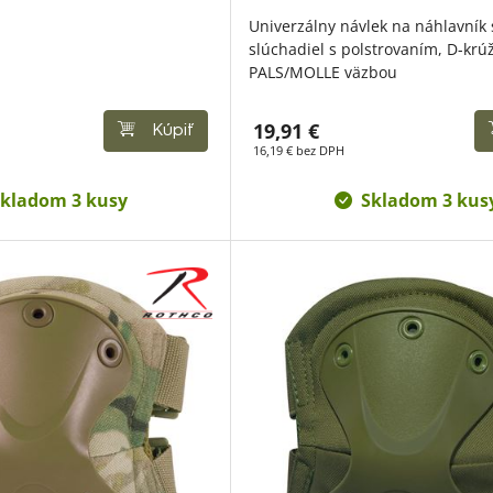
Univerzálny návlek na náhlavník 
slúchadiel s polstrovaním, D-kr
PALS/MOLLE väzbou
19,91 €
Kúpiť
16,19 € bez DPH
kladom 3 kusy
Skladom 3 kus