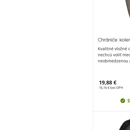
Chrániče kol
Kvalitné vložné c
nechcú voliť me
neobmedzenou p
19,88 €
16,16 € bez DPH
S