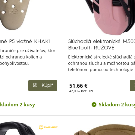
enné P5 vložné KHAKI
Slúchadlá elektronické M30
BlueTooth RUŽOVÉ
hrániče pre užívateľov, ktorí
dzi ochranou kolien a
Elektronické strelecké slúchadlá 
ohyblivosťou.
ochranou sluchu a možnosťou pá
telefónom pomocou technológie 
51,66 €
Kúpiť
42,00 € bez DPH
kladom 2 kusy
Skladom 2 kus