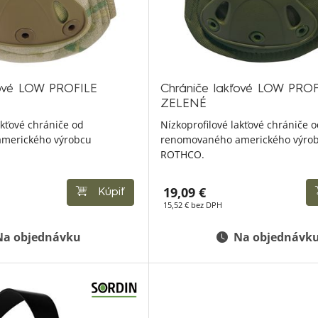
ťové LOW PROFILE
Chrániče lakťové LOW PROF
ZELENÉ
akťové chrániče od
Nízkoprofilové lakťové chrániče 
merického výrobcu
renomovaného amerického výro
ROTHCO.
19,09 €
Kúpiť
15,52 € bez DPH
Na objednávku
Na objednávk