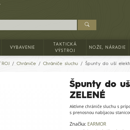
TAKTICKÁ
VYBAVENIE
NOŽE, NÁRADIE
VÝSTROJ
TROJ
Chrániče
Chrániče sluchu
Špunty do uší elek
Špunty do uš
ZELENÉ
Aktívne chrániče sluchu s prí
s prenosnou nabíjacou stanic
Značka:
EARMOR