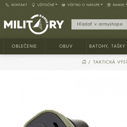
KONTAKT
UŽITOČNÉ
VŠETKO O NÁKUPE
RANGE
Army shop MILITARY RANGE SK
OBLEČENIE
OBUV
BATOHY, TAŠKY
TAKTICKÁ VÝS