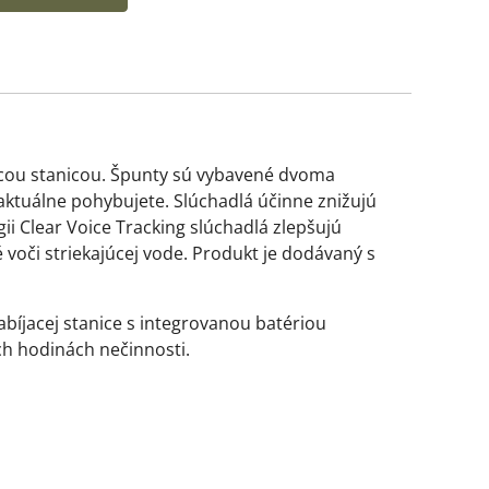
acou stanicou. Špunty sú vybavené dvoma
aktuálne pohybujete. Slúchadlá účinne znižujú
i Clear Voice Tracking slúchadlá zlepšujú
 voči striekajúcej vode. Produkt je dodávaný s
bíjacej stanice s integrovanou batériou
h hodinách nečinnosti.