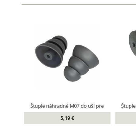
Štuple náhradné M07 do uší pre
Štupl
5,19 €