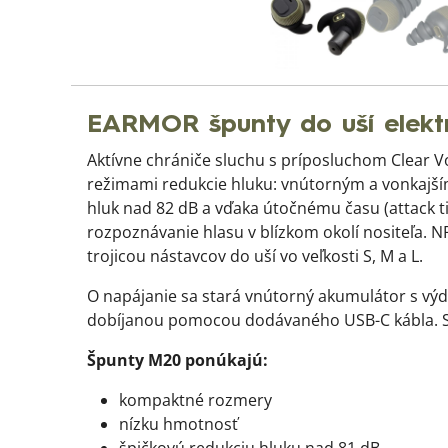
EARMOR špunty do uší elek
Aktívne chrániče sluchu s príposluchom Clear
režimami redukcie hluku: vnútorným a vonkajším
hluk nad 82 dB a vďaka útočnému času (attack t
rozpoznávanie hlasu v blízkom okolí nositeľa. NR
trojicou nástavcov do uší vo veľkosti S, M a L.
O napájanie sa stará vnútorný akumulátor s výd
dobíjanou pomocou dodávaného USB-C kábla. Sa
Špunty M20 ponúkajú:
kompaktné rozmery
nízku hmotnosť