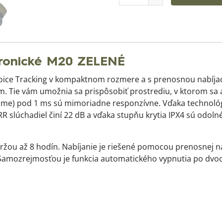
tronické M20 ZELENÉ
 Voice Tracking v kompaktnom rozmere a s prenosnou nabíj
. Tie vám umožnia sa prispôsobiť prostrediu, v ktorom sa 
ime) pod 1 ms sú mimoriadne responzívne. Vďaka technológi
R slúchadiel činí 22 dB a vďaka stupňu krytia IPX4 sú odolné
ržou až 8 hodín. Nabíjanie je riešené pomocou prenosnej na
mozrejmosťou je funkcia automatického vypnutia po dvoc