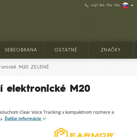
+421 914 704 704
SEBEOBRANA
OSTATNÉ
ZNAČKY
tronické M20 ZELENÉ
í elektronické M20
posluchom Clear Voice Tracking v kompaktnom rozmere a
ou.
Ďalšie informácie