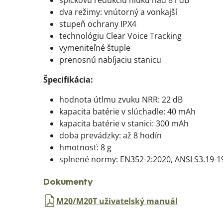
špičkovú redukciu hluku nad 81 dB
dva režimy: vnútorný a vonkajší
stupeň ochrany IPX4
technológiu Clear Voice Tracking
vymeniteľné štuple
prenosnú nabíjaciu stanicu
Špecifikácia:
hodnota útlmu zvuku NRR: 22 dB
kapacita batérie v slúchadle: 40 mAh
kapacita batérie v stanici: 300 mAh
doba prevádzky: až 8 hodín
hmotnosť: 8 g
splnené normy: EN352-2:2020, ANSI S3.19-1
Dokumenty
M20/M20T uživatelský manuál