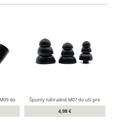
 M09 do
Špunty náhradné M07 do uší pre
4,98 €