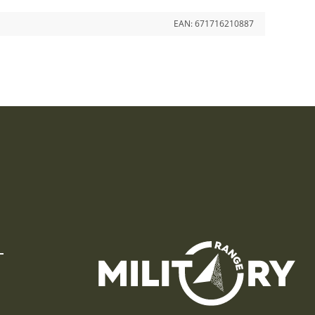
EAN:
671716210887