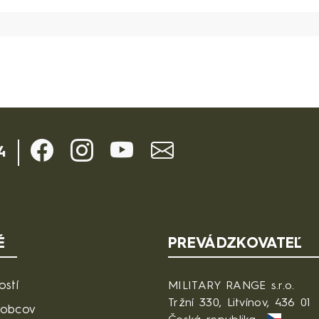
4
É
PREVÁDZKOVATEĽ
ostí
MILITARY RANGE s.r.o.
Tržní 330, Litvínov, 436 01
robcov