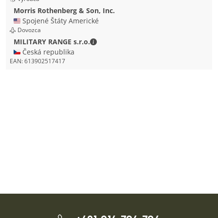
Morris Rothenberg & Son, Inc.
🇺🇸 Spojené Štáty Americké
Dovozca
MILITARY RANGE s.r.o. - Kontaktné ú
MILITARY RANGE s.r.o.
🇨🇿 Česká republika
EAN:
613902517417