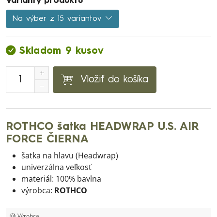
Varianty produktu
Na výber z 15 variantov
Skladom 9 kusov
Vložiť do košíka
ROTHCO šatka HEADWRAP U.S. AIR
FORCE ČIERNA
šatka na hlavu (Headwrap)
univerzálna veľkosť
materiál: 100% bavlna
výrobca:
ROTHCO
Výrobca