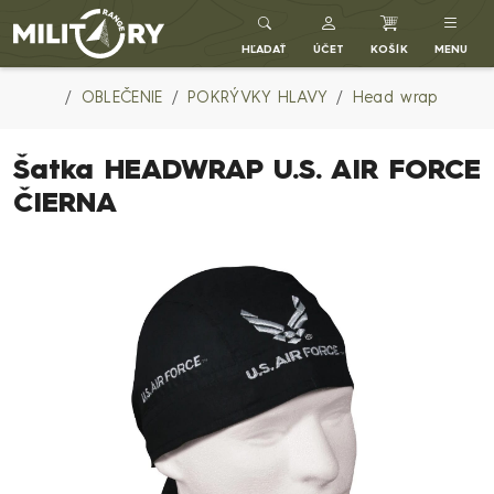
Army shop MILITARY RANGE SK
HĽADAŤ
ÚČET
KOŠÍK
MENU
OBLEČENIE
POKRÝVKY HLAVY
Head wrap
Šatka HEADWRAP U.S. AIR FORCE
ČIERNA