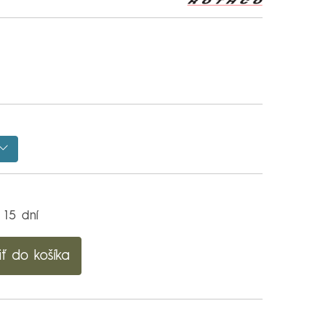
 15 dní
iť do košíka