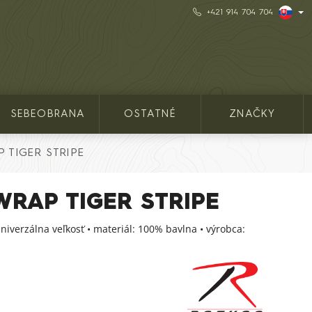
+421 914 704 704
SEBEOBRANA
OSTATNÉ
ZNAČKY
 TIGER STRIPE
WRAP TIGER STRIPE
niverzálna veľkosť • materiál: 100% bavlna • výrobca: