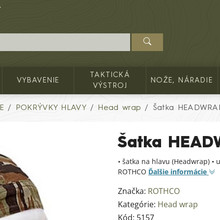
TAKTICKÁ
VYBAVENIE
NOŽE, NÁRADIE
VÝSTROJ
E
POKRÝVKY HLAVY
Head wrap
Šatka HEADWRAP
Šatka HEAD
• šatka na hlavu (Headwrap) • u
ROTHCO
Ďalšie informácie
Značka:
ROTHCO
Kategórie:
Head wrap
Kód:
5157