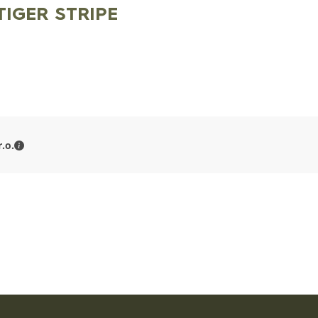
IGER STRIPE
MILITARY RANGE s.r.o. - Kontaktné údaje
.o.