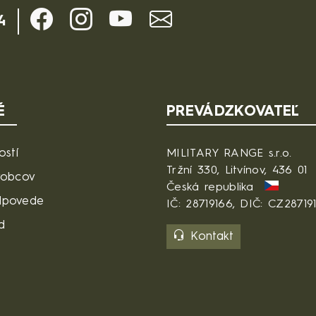
4
É
PREVÁDZKOVATEĽ
ostí
MILITARY RANGE s.r.o.
Tržní 330, Litvínov, 436 01
robcov
Česká republika
dpovede
IČ: 28719166, DIČ: CZ28719
d
Kontakt