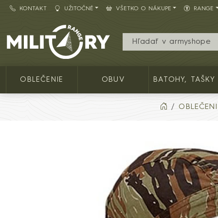
KONTAKT
UŽITOČNÉ
VŠETKO O NÁKUPE
RANGE
Army shop MILITARY RANGE SK
OBLEČENIE
OBUV
BATOHY, TAŠKY
OBLEČENI