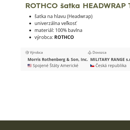
ROTHCO šatka HEADWRAP T
šatka na hlavu (Headwrap)
univerzálna veľkosť
materiál: 100% bavlna
výrobca:
ROTHCO
Výrobca
Dovozca
Morris Rothenberg & Son, Inc.
MILITARY RANGE s.r
🇺🇸 Spojené Štáty Americké
🇨🇿 Česká republika