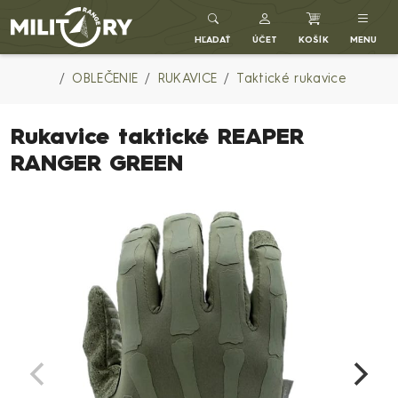
Army shop MILITARY RANGE SK
HĽADAŤ
ÚČET
KOŠÍK
MENU
OBLEČENIE
RUKAVICE
Taktické rukavice
Rukavice taktické REAPER
RANGER GREEN