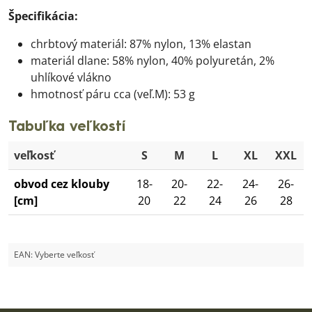
Špecifikácia:
chrbtový materiál: 87% nylon, 13% elastan
materiál dlane: 58% nylon, 40% polyuretán, 2%
uhlíkové vlákno
hmotnosť páru cca (veľ.M): 53 g
Tabuľka veľkostí
veľkosť
S
M
L
XL
XXL
obvod cez klouby
18-
20-
22-
24-
26-
[cm]
20
22
24
26
28
EAN:
Vyberte veľkosť