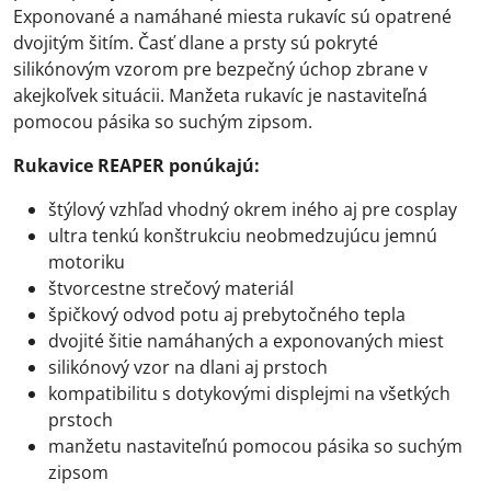
Exponované a namáhané miesta rukavíc sú opatrené
dvojitým šitím. Časť dlane a prsty sú pokryté
silikónovým vzorom pre bezpečný úchop zbrane v
akejkoľvek situácii. Manžeta rukavíc je nastaviteľná
pomocou pásika so suchým zipsom.
Rukavice REAPER ponúkajú:
štýlový vzhľad vhodný okrem iného aj pre cosplay
ultra tenkú konštrukciu neobmedzujúcu jemnú
motoriku
štvorcestne strečový materiál
špičkový odvod potu aj prebytočného tepla
dvojité šitie namáhaných a exponovaných miest
silikónový vzor na dlani aj prstoch
kompatibilitu s dotykovými displejmi na všetkých
prstoch
manžetu nastaviteľnú pomocou pásika so suchým
zipsom