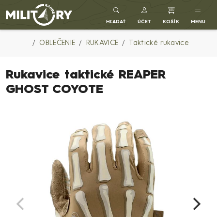
Army shop MILITARY RANGE SK
HĽADAŤ
ÚČET
KOŠÍK
MENU
OBLEČENIE
RUKAVICE
Taktické rukavice
Rukavice taktické REAPER
GHOST COYOTE