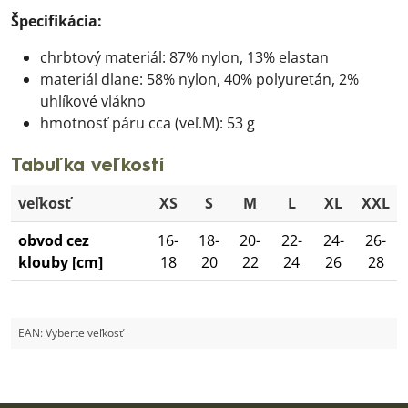
Špecifikácia:
chrbtový materiál: 87% nylon, 13% elastan
materiál dlane: 58% nylon, 40% polyuretán, 2%
uhlíkové vlákno
hmotnosť páru cca (veľ.M): 53 g
Tabuľka veľkostí
veľkosť
XS
S
M
L
XL
XXL
obvod cez
16-
18-
20-
22-
24-
26-
klouby [cm]
18
20
22
24
26
28
EAN:
Vyberte veľkosť