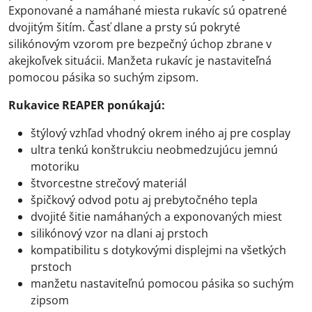
Exponované a namáhané miesta rukavíc sú opatrené
dvojitým šitím. Časť dlane a prsty sú pokryté
silikónovým vzorom pre bezpečný úchop zbrane v
akejkoľvek situácii. Manžeta rukavíc je nastaviteľná
pomocou pásika so suchým zipsom.
Rukavice REAPER ponúkajú:
štýlový vzhľad vhodný okrem iného aj pre cosplay
ultra tenkú konštrukciu neobmedzujúcu jemnú
motoriku
štvorcestne strečový materiál
špičkový odvod potu aj prebytočného tepla
dvojité šitie namáhaných a exponovaných miest
silikónový vzor na dlani aj prstoch
kompatibilitu s dotykovými displejmi na všetkých
prstoch
manžetu nastaviteľnú pomocou pásika so suchým
zipsom