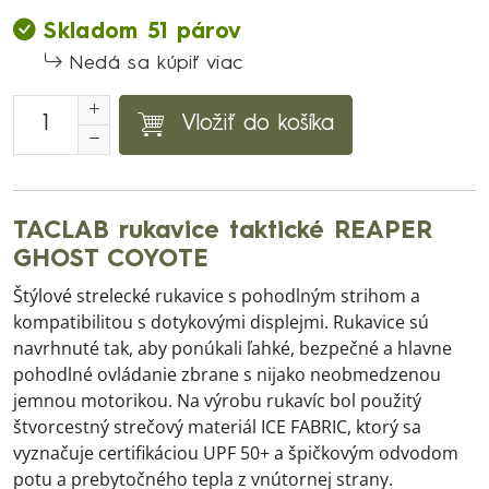
Skladom 51 párov
Nedá sa kúpiť viac
Vložiť do košíka
TACLAB rukavice taktické REAPER
GHOST COYOTE
Štýlové strelecké rukavice s pohodlným strihom a
kompatibilitou s dotykovými displejmi. Rukavice sú
navrhnuté tak, aby ponúkali ľahké, bezpečné a hlavne
pohodlné ovládanie zbrane s nijako neobmedzenou
jemnou motorikou. Na výrobu rukavíc bol použitý
štvorcestný strečový materiál ICE FABRIC, ktorý sa
vyznačuje certifikáciou UPF 50+ a špičkovým odvodom
potu a prebytočného tepla z vnútornej strany.