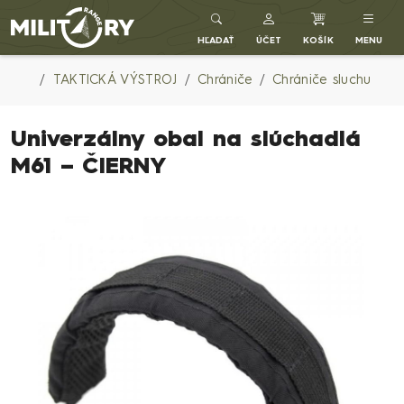
Army shop MILITARY RANGE SK
HĽADAŤ
ÚČET
KOŠÍK
MENU
TAKTICKÁ VÝSTROJ
Chrániče
Chrániče sluchu
Univerzálny obal na slúchadlá
M61 – ČIERNY