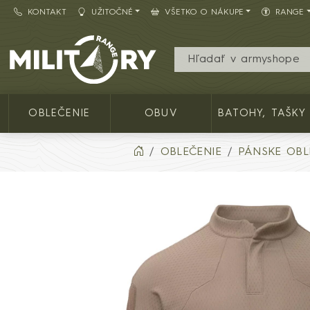
KONTAKT
UŽITOČNÉ
VŠETKO O NÁKUPE
RANGE
Army shop MILITARY RANGE SK
OBLEČENIE
OBUV
BATOHY, TAŠKY
OBLEČENIE
PÁNSKE OBL