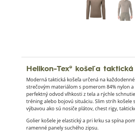
Helikon-Tex® košeľa taktic
Moderná taktická košeľa určená na každodenné 
strečovým materiálom s pomerom 84% nylon a 1
perfektný odvod vlhkosti z tela a rýchle schnut
tréning alebo bojovú situáciu. Slim strih košel
výbavou ako sú nosiče plátov, chest rigy, taktick
Golier košele je elastický a pri krku sa spína
ramenné panely suchého zipsu.