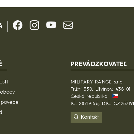
4
É
PREVÁDZKOVATEĽ
ostí
MILITARY RANGE s.r.o.
Tržní 330, Litvínov, 436 01
robcov
Česká republika
dpovede
IČ: 28719166, DIČ: CZ28719
d
Kontakt