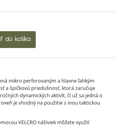
iť do košíka
orená mikro perforovaným a hlavne ľahkým
 a špičkovú priedušnosť, ktorá zaručuje
ročných dynamických aktivít, či už sa jedná o
oveň je vhodný na použitie s inou taktickou
 pomocou VELCRO nášiviek môžete využiť