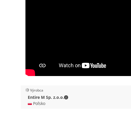
Výrobca
Entire M Sp. z.o.o. - Kontaktné 
Entire M Sp. z.o.o.
🇵🇱 Poľsko