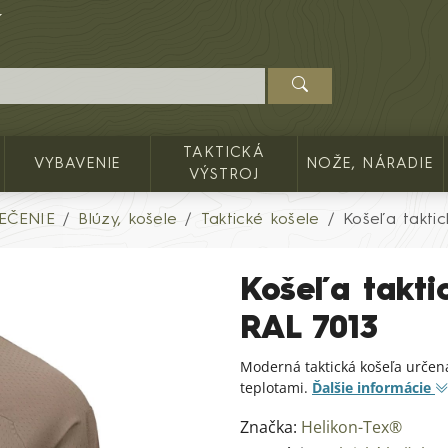
TAKTICKÁ
VYBAVENIE
NOŽE, NÁRADIE
VÝSTROJ
EČENIE
Blúzy, košele
Taktické košele
Košeľa takt
Košeľa takt
RAL 7013
Moderná taktická košeľa určen
teplotami.
Ďalšie informácie
Značka:
Helikon-Tex®