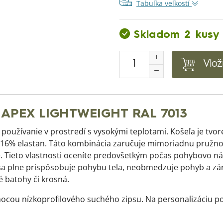
Tabuľka veľkostí
Skladom 2 kusy
Vlož
ká APEX LIGHTWEIGHT RAL 7013
používanie v prostredí s vysokými teplotami. Košeľa je tv
6% elastan. Táto kombinácia zaručuje mimoriadnu pružnosť
ie. Tieto vlastnosti oceníte predovšetkým počas pohybovo ná
e sa plne prispôsobuje pohybu tela, neobmedzuje pohyb a zár
é batohy či krosná.
 pomocou nízkoprofilového suchého zipsu. Na personalizáciu