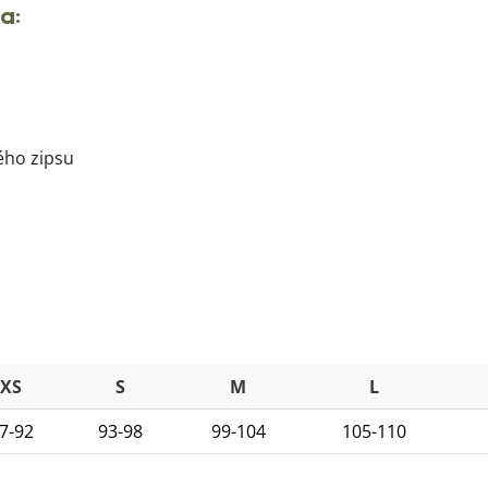
a:
ého zipsu
XS
S
M
L
7-92
93-98
99-104
105-110