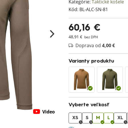
Kategórie:
Taktické košele
Kód:
BL-ALC-SN-81
60,16 €
48,91 €
bez DPH
Doprava od
4,00 €
Varianty produktu
Vyberte veľkosť
Video
XS
S
M
L
XL