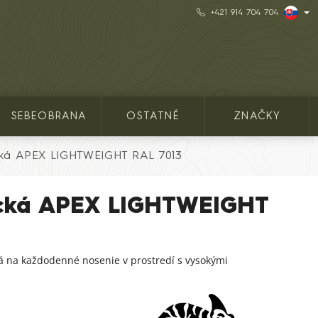
+421 914 704 704
SEBEOBRANA
OSTATNÉ
ZNAČKY
ická APEX LIGHTWEIGHT RAL 7013
ická APEX LIGHTWEIGHT
á na každodenné nosenie v prostredí s vysokými