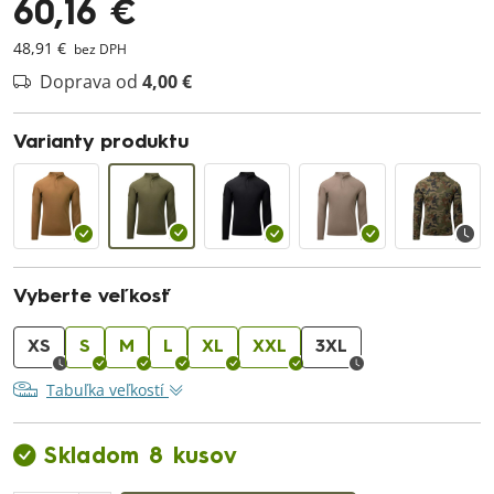
60,16 €
48,91 €
bez DPH
Doprava od
4,00 €
Varianty produktu
Vyberte veľkosť
XS
S
M
L
XL
XXL
3XL
Tabuľka veľkostí
Skladom 8 kusov