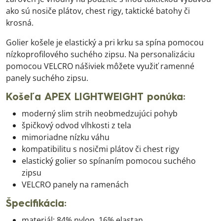
ako sú nosiče plátov, chest rigy, taktické batohy či
krosná.
Golier košele je elastický a pri krku sa spína pomocou
nízkoprofilového suchého zipsu. Na personalizáciu
pomocou VELCRO nášiviek môžete využiť ramenné
panely suchého zipsu.
Košeľa APEX LIGHTWEIGHT ponúka:
moderný slim strih neobmedzujúci pohyb
špičkový odvod vlhkosti z tela
mimoriadne nízku váhu
kompatibilitu s nosičmi plátov či chest rigy
elastický golier so spínaním pomocou suchého
zipsu
VELCRO panely na ramenách
Špecifikácia:
materiál: 84% nylon, 16% elastan