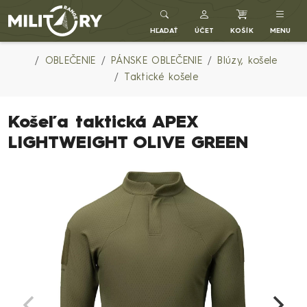
Army shop MILITARY RANGE SK
HĽADAŤ
ÚČET
KOŠÍK
MENU
OBLEČENIE
PÁNSKE OBLEČENIE
Blúzy, košele
Taktické košele
Košeľa taktická APEX
LIGHTWEIGHT OLIVE GREEN