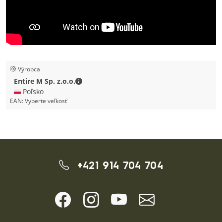
Výrobca
Entire M Sp. z.o.o. - Kontaktné údaje
Entire M Sp. z.o.o.
🇵🇱 Poľsko
EAN:
Vyberte veľkosť
+421 914 704 704