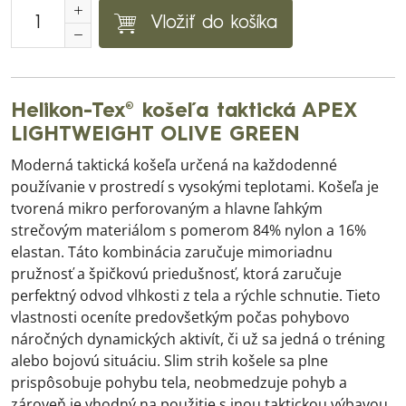
Vložiť do košíka
Helikon-Tex® košeľa taktická APEX
LIGHTWEIGHT OLIVE GREEN
Moderná taktická košeľa určená na každodenné
používanie v prostredí s vysokými teplotami. Košeľa je
tvorená mikro perforovaným a hlavne ľahkým
strečovým materiálom s pomerom 84% nylon a 16%
elastan. Táto kombinácia zaručuje mimoriadnu
pružnosť a špičkovú priedušnosť, ktorá zaručuje
perfektný odvod vlhkosti z tela a rýchle schnutie. Tieto
vlastnosti oceníte predovšetkým počas pohybovo
náročných dynamických aktivít, či už sa jedná o tréning
alebo bojovú situáciu. Slim strih košele sa plne
prispôsobuje pohybu tela, neobmedzuje pohyb a
zároveň je vhodný na použitie s inou taktickou výbavou