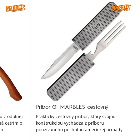
Príbor GI MARBLES cestovný
u z odolnej
Praktický cestovný príbor, ktorý svojou
ná ostrím o
konštrukciou vychádza z príboru
om.
používaného pechotou americkej armády.