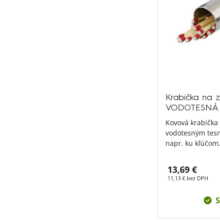
Krabička na 
VODOTESNÁ
Kovová krabička 
vodotesným tesn
napr. ku kľúčom
13,69 €
11,13 € bez DPH
S