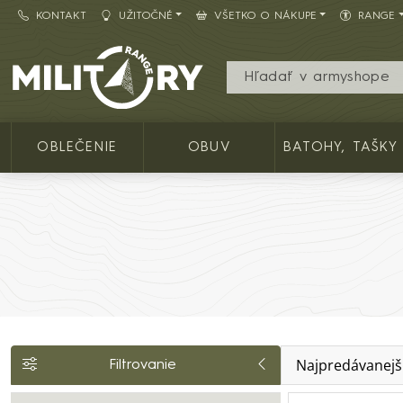
KONTAKT
UŽITOČNÉ
VŠETKO O NÁKUPE
RANGE
Army shop MILITARY RANGE SK
OBLEČENIE
OBUV
BATOHY, TAŠKY
Najpredávanejš
Filtrovanie