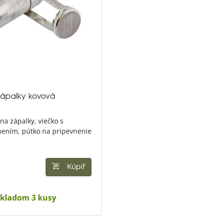
zápalky kovová
na zápalky, viečko s
ením, pútko na pripevnenie
.
Kúpiť
kladom 3 kusy