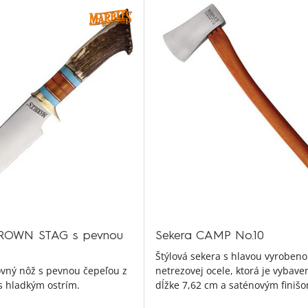
ROWN STAG s pevnou
Sekera CAMP No.10
Štýlová sekera s hlavou vyrobeno
vný nôž s pevnou čepeľou z
netrezovej ocele, ktorá je vybave
s hladkým ostrím.
dĺžke 7,62 cm a saténovým finiš