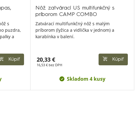
mpas,
Nôž zatvárací US multifunkčný s
príborom CAMP COMBO
nôž s
Zatvárací multifunkčný nôž s malým
ho puzdra,
príborom (lyžica a vidlička v jednom) a
palky a
karabínka v balení.
20,33 €
Kúpiť
Kúpiť
16,53 € bez DPH
y
Skladom 4 kusy