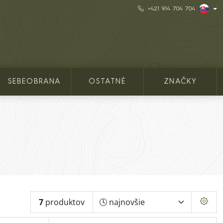
+421 914 704 704
SEBEOBRANA
OSTATNÉ
ZNAČKY
7
produktov