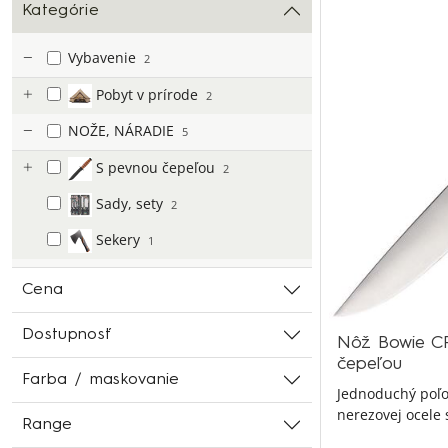
Kategórie
Vybavenie
2
Pobyt v prírode
2
NOŽE, NÁRADIE
5
S pevnou čepeľou
2
Sady, sety
2
Sekery
1
Cena
Dostupnosť
Nôž Bowie C
čepeľou
Farba / maskovanie
Jednoduchý poľo
nerezovej ocele 
Range