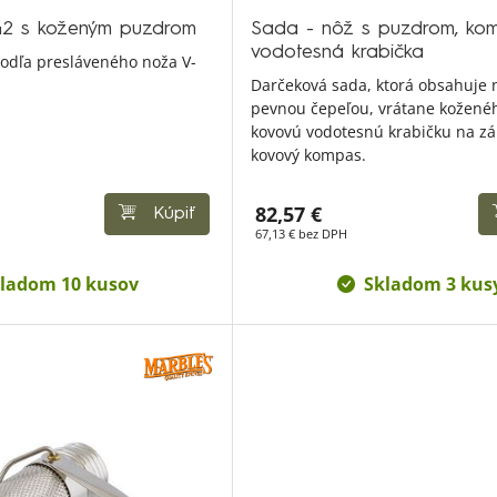
42 s koženým puzdrom
Sada - nôž s puzdrom, ko
vodotesná krabička
odľa presláveného noža V-
Darčeková sada, ktorá obsahuje 
pevnou čepeľou, vrátane kožené
kovovú vodotesnú krabičku na zá
kovový kompas.
82,57 €
Kúpiť
67,13 € bez DPH
ladom 10 kusov
Skladom 3 kus