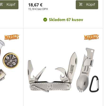
18,67 €
Kúpiť
Kúpiť
15,18 € bez DPH
Skladom 67 kusov