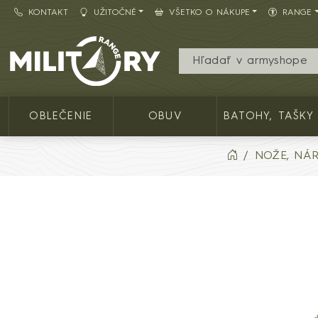
KONTAKT
UŽITOČNÉ
VŠETKO O NÁKUPE
RANGE
Army shop MILITARY RANGE SK
OBLEČENIE
OBUV
BATOHY, TAŠKY
NOŽE, NÁ