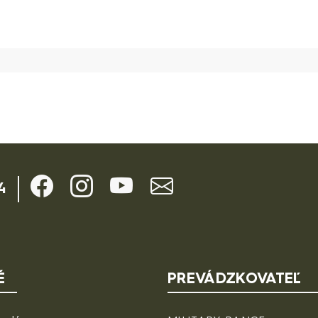
4
É
PREVÁDZKOVATEĽ