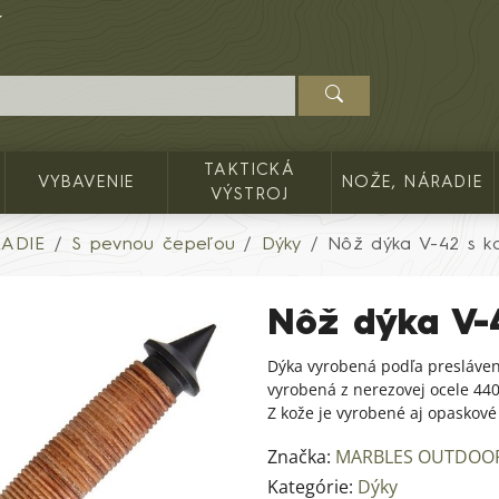
TAKTICKÁ
VYBAVENIE
NOŽE, NÁRADIE
VÝSTROJ
RADIE
S pevnou čepeľou
Dýky
Nôž dýka V-42 s 
Nôž dýka V-
Dýka vyrobená podľa presláven
vyrobená z nerezovej ocele 440
Z kože je vyrobené aj opaskové
Značka:
MARBLES OUTDOO
Kategórie:
Dýky