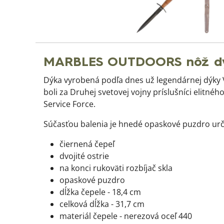
MARBLES OUTDOORS nôž dý
Dýka vyrobená podľa dnes už legendárnej dýky V
boli za Druhej svetovej vojny príslušníci elitn
Service Force.
Súčasťou balenia je hnedé opaskové puzdro urče
čiernená čepeľ
dvojité ostrie
na konci rukoväti rozbíjač skla
opaskové puzdro
dĺžka čepele - 18,4 cm
celková dĺžka - 31,7 cm
materiál čepele - nerezová oceľ 440