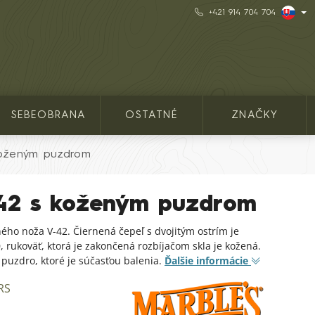
+421 914 704 704
SEBEOBRANA
OSTATNÉ
ZNAČKY
koženým puzdrom
42 s koženým puzdrom
ého noža V-42. Čiernená čepeľ s dvojitým ostrím je
, rukoväť, ktorá je zakončená rozbíjačom skla je kožená.
 puzdro, ktoré je súčasťou balenia.
Ďalšie informácie
RS