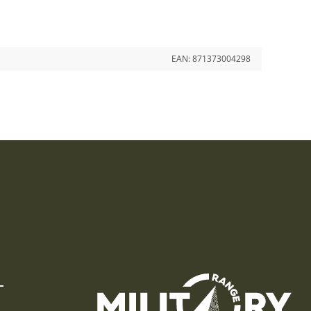
EAN:
871373004298