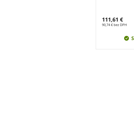
111,61 €
90,74 € bez DPH
S