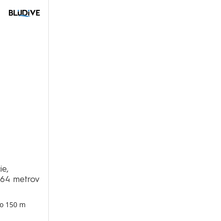
ie,
464 metrov
do 150 m