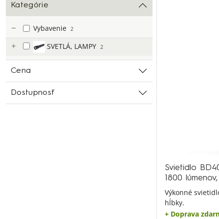
Kategórie
Vybavenie
2
SVETLÁ, LAMPY
2
Cena
Dostupnosť
Svietidlo BD4
1800 lúmenov
Výkonné svietid
hĺbky.
+ Doprava zdar