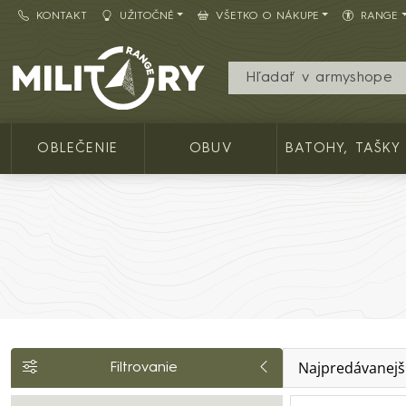
KONTAKT
UŽITOČNÉ
VŠETKO O NÁKUPE
RANGE
Army shop MILITARY RANGE SK
OBLEČENIE
OBUV
BATOHY, TAŠKY
Najpredávanejš
Filtrovanie