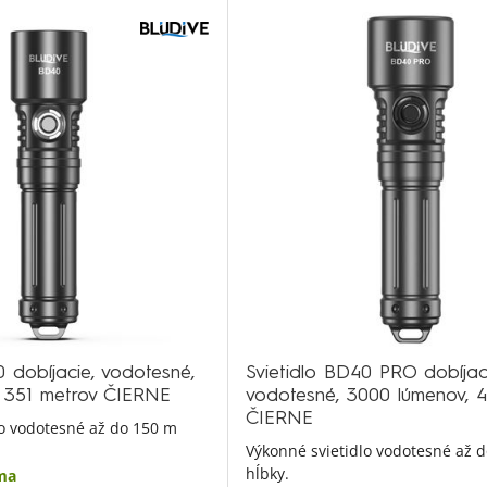
0 dobíjacie, vodotesné,
Svietidlo BD40 PRO dobíjac
, 351 metrov ČIERNE
vodotesné, 3000 lúmenov, 
ČIERNE
lo vodotesné až do 150 m
Výkonné svietidlo vodotesné až 
hĺbky.
ma