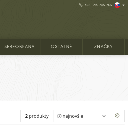
+421 914 704 704
SEBEOBRANA
OSTATNÉ
ZNAČKY
2
produkty