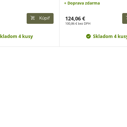
+ Doprava zdarma
124,06 €
Kúpiť
100,86 € bez DPH
kladom 4 kusy
Skladom 4 kus