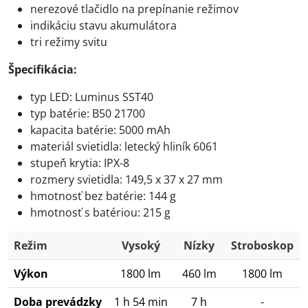
nerezové tlačidlo na prepínanie režimov
indikáciu stavu akumulátora
tri režimy svitu
Špecifikácia:
typ LED: Luminus SST40
typ batérie: B50 21700
kapacita batérie: 5000 mAh
materiál svietidla: letecký hliník 6061
stupeň krytia: IPX-8
rozmery svietidla: 149,5 x 37 x 27 mm
hmotnosť bez batérie: 144 g
hmotnosť s batériou: 215 g
Režim
Vysoký
Nízky
Stroboskop
Výkon
1800 lm
460 lm
1800 lm
Doba prevádzky
1 h 54 min
7 h
-