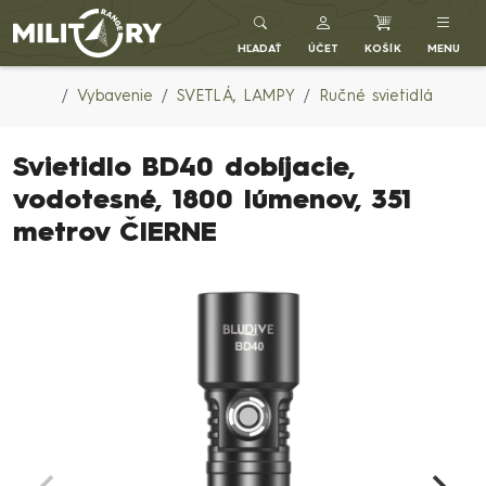
Army shop MILITARY RANGE SK
HĽADAŤ
ÚČET
KOŠÍK
MENU
Vybavenie
SVETLÁ, LAMPY
Ručné svietidlá
Svietidlo BD40 dobíjacie,
vodotesné, 1800 lúmenov, 351
metrov ČIERNE