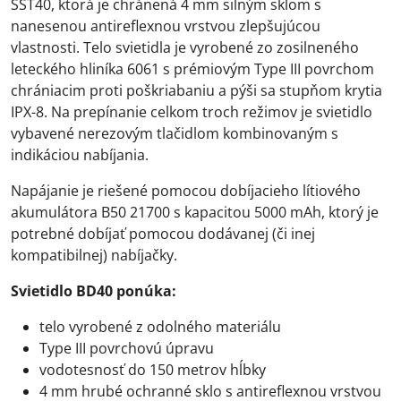
SST40, ktorá je chránená 4 mm silným sklom s
nanesenou antireflexnou vrstvou zlepšujúcou
vlastnosti. Telo svietidla je vyrobené zo zosilneného
leteckého hliníka 6061 s prémiovým Type III povrchom
chrániacim proti poškriabaniu a pýši sa stupňom krytia
IPX-8. Na prepínanie celkom troch režimov je svietidlo
vybavené nerezovým tlačidlom kombinovaným s
indikáciou nabíjania.
Napájanie je riešené pomocou dobíjacieho lítiového
akumulátora B50 21700 s kapacitou 5000 mAh, ktorý je
potrebné dobíjať pomocou dodávanej (či inej
kompatibilnej) nabíjačky.
Svietidlo BD40 ponúka:
telo vyrobené z odolného materiálu
Type III povrchovú úpravu
vodotesnosť do 150 metrov hĺbky
4 mm hrubé ochranné sklo s antireflexnou vrstvou