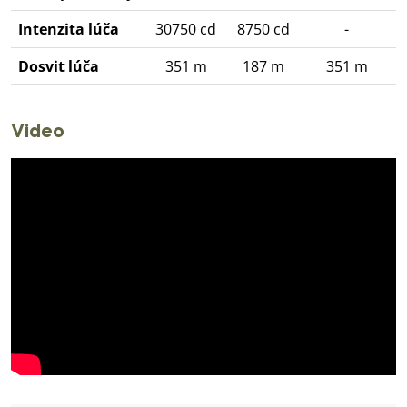
Intenzita lúča
30750 cd
8750 cd
-
Dosvit lúča
351 m
187 m
351 m
Video