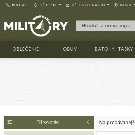
KONTAKT
UŽITOČNÉ
VŠETKO O NÁKUPE
RANGE
Army shop MILITARY RANGE SK
OBLEČENIE
OBUV
BATOHY, TAŠKY
Najpredávanejš
Filtrovanie