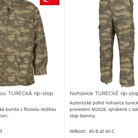
kou TURECKÁ rip-stop
Nohavice TURECKÉ rip-st
Autentické poľné nohavice turec
ká bunda s flísovou vložkou
prevedení M2028, vyrobené z odo
ieri.
stop tkaniny.
63
Veľkosti:
45-B až 60-C