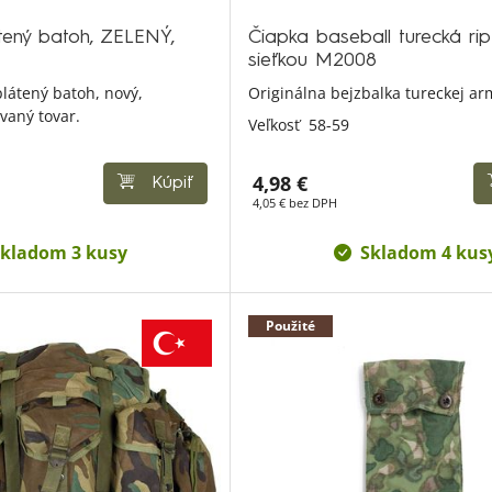
ený batoh, ZELENÝ,
Čiapka baseball turecká ri
sieťkou M2008
plátený batoh, nový,
Originálna bejzbalka tureckej ar
vaný tovar.
Veľkosť
58-59
4,98 €
Kúpiť
4,05 € bez DPH
kladom 3 kusy
Skladom 4 kus
Použité