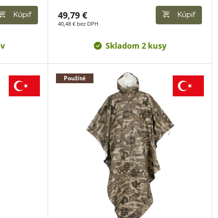
49,79 €
Kúpiť
Kúpiť
40,48 € bez DPH
ov
Skladom 2 kusy
Použité