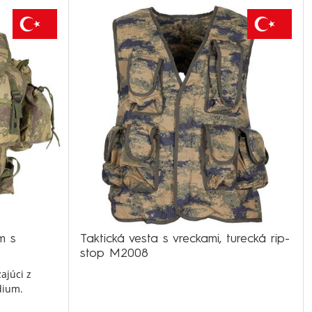
m s
Taktická vesta s vreckami, turecká rip-
stop M2008
ajúci z
dium.