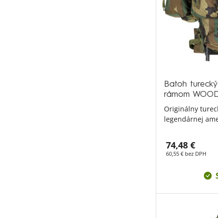
Batoh tureck
rámom WOO
Originálny turec
legendárnej ame
74,48 €
60,55 € bez DPH