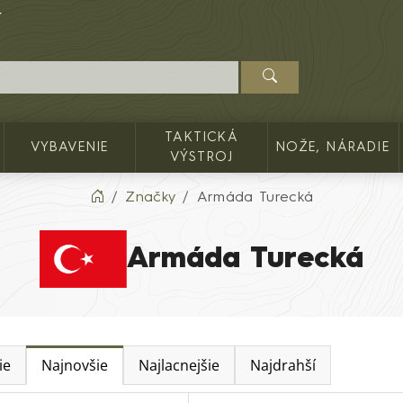
TAKTICKÁ
VYBAVENIE
NOŽE, NÁRADIE
VÝSTROJ
Značky
Armáda Turecká
Armáda Turecká
ie
Najnovšie
Najlacnejšie
Najdrahší