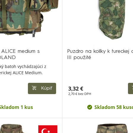
ý ALICE medium s
Puzdro na kolíky k tureckej 
DLAND
III použité
ký batoh vychádzajúci z
rickej ALICE Medium.
3,32 €
Kúpiť
2,70 € bez DPH
Skladom 1 kus
Skladom 58 kus