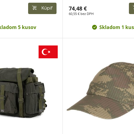
74,48 €
Kúpiť
60,55 € bez DPH
kladom 5 kusov
Skladom 1 kus