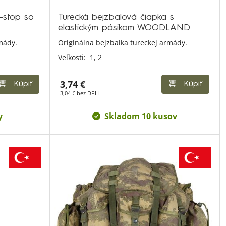
p-stop so
Turecká bejzbalová čiapka s
elastickým pásikom WOODLAND
mády.
Originálna bejzbalka tureckej armády.
Veľkosti:
1,
2
3,74 €
Kúpiť
Kúpiť
3,04 € bez DPH
y
Skladom 10 kusov