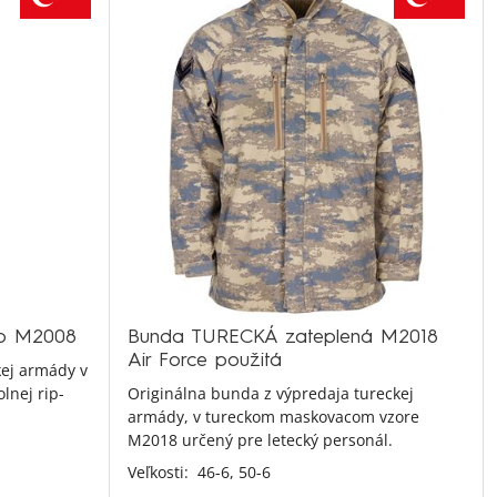
op M2008
Bunda TURECKÁ zateplená M2018
Air Force použitá
kej armády v
lnej rip-
Originálna bunda z výpredaja tureckej
armády, v tureckom maskovacom vzore
M2018 určený pre letecký personál.
Veľkosti:
46-6,
50-6