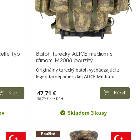
celte typ
Batoh turecký ALICE medium s
rámom M2008 použitý
Originálny turecký batoh vychádzajúci z
legendárnej americkej ALICE Medium
47,71 €
Kúpiť
Kúpiť
38,79 € bez DPH
ov
Skladom 3 kusy
Použité