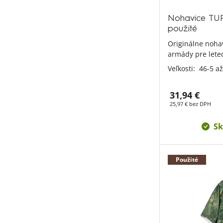
Nohavice TUR
použité
Originálne nohav
armády pre lete
Veľkosti:
46-5 až
31,94 €
25,97 € bez DPH
Sk
Použité