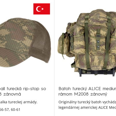
ll turecká rip-stop so
Batoh turecký ALICE mediu
8 zánovná
rámom M2008 zánovný
alka tureckej armády.
Originálny turecký batoh vychádz
legendárnej americkej ALICE Me
56-57,
60-61