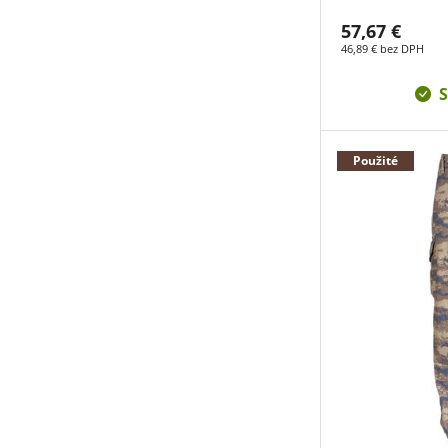
57,67 €
46,89 € bez DPH
S
Použité