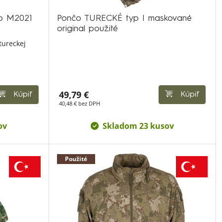
op M2021
Pončo TURECKÉ typ I maskované
original použité
tureckej
49,79 €
Kúpiť
Kúpiť
40,48 € bez DPH
ov
Skladom 23 kusov
Použité