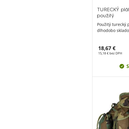
TURECKÝ plát
použitý
Použitý turecký 
dlhodobo sklado
18,67 €
15,18 € bez DPH
S