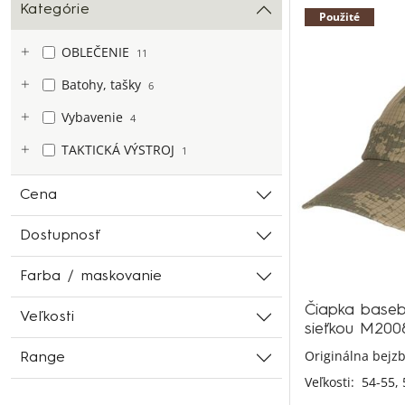
Kategórie
Použité
OBLEČENIE
11
Batohy, tašky
6
Vybavenie
4
TAKTICKÁ VÝSTROJ
1
Cena
Dostupnosť
Farba / maskovanie
Čiapka baseba
Veľkosti
sieťkou M200
Originálna bejzb
Range
Veľkosti:
54-55,