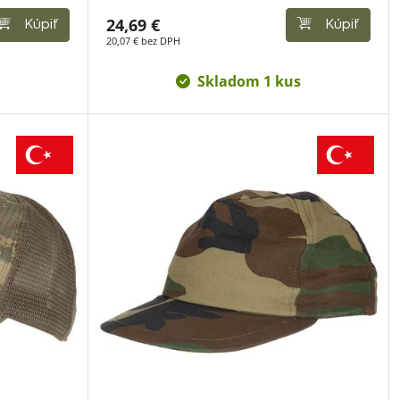
24,69 €
Kúpiť
Kúpiť
20,07 € bez DPH
Skladom 1 kus