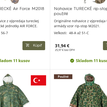
ECKÉ Air Force M2018
Nohavice TURECKÉ rip-st
použité
ice z výpredaja tureckej
Originálne nohavice z výpredaja 
cké jednotky AIR FORCE.
armády vzor rip-stop M2021.
 56-7
Veľkosti:
48-A až 51-C
31,94 €
Kúpiť
25,97 € bez DPH
ladom 11 kusov
Skladom 11 kus
Použité