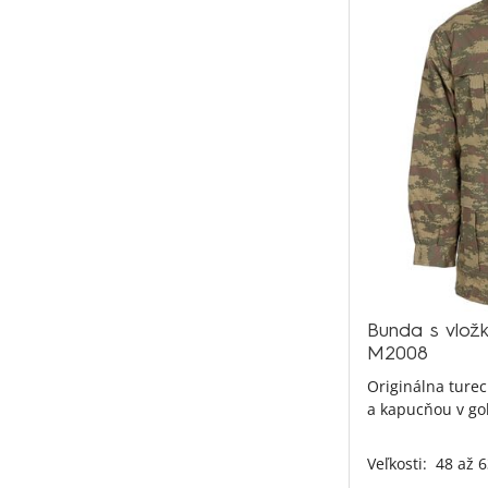
Bunda s vlož
M2008
Originálna turec
a kapucňou v gol
Veľkosti:
48 až 