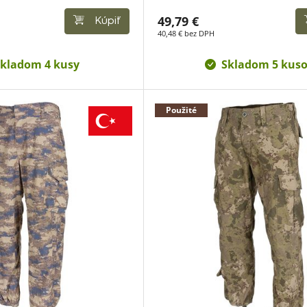
49,79 €
Kúpiť
40,48 € bez DPH
kladom 4 kusy
Skladom 5 kus
Použité