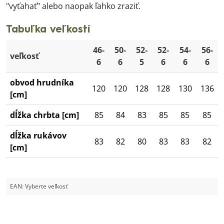
"vyťahať" alebo naopak ľahko zraziť.
Tabuľka veľkostí
46-
50-
52-
52-
54-
56-
veľkosť
6
6
5
6
6
6
obvod hrudníka
120
120
128
128
130
136
[cm]
dĺžka chrbta [cm]
85
84
83
85
85
85
dĺžka rukávov
83
82
80
83
83
82
[cm]
EAN:
Vyberte veľkosť