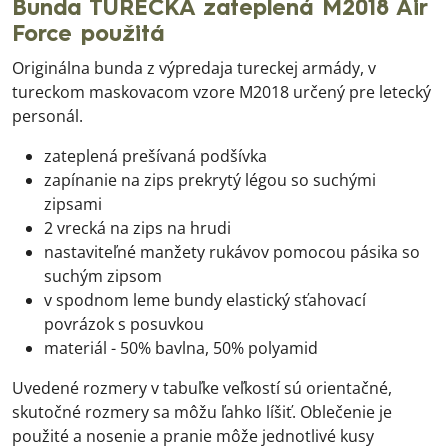
Bunda TURECKÁ zateplená M2018 Air
Force použitá
Originálna bunda z výpredaja tureckej armády, v
tureckom maskovacom vzore M2018 určený pre letecký
personál.
zateplená prešívaná podšívka
zapínanie na zips prekrytý légou so suchými
zipsami
2 vrecká na zips na hrudi
nastaviteľné manžety rukávov pomocou pásika so
suchým zipsom
v spodnom leme bundy elastický sťahovací
povrázok s posuvkou
materiál - 50% bavlna, 50% polyamid
Uvedené rozmery v tabuľke veľkostí sú orientačné,
skutočné rozmery sa môžu ľahko líšiť. Oblečenie je
použité a nosenie a pranie môže jednotlivé kusy