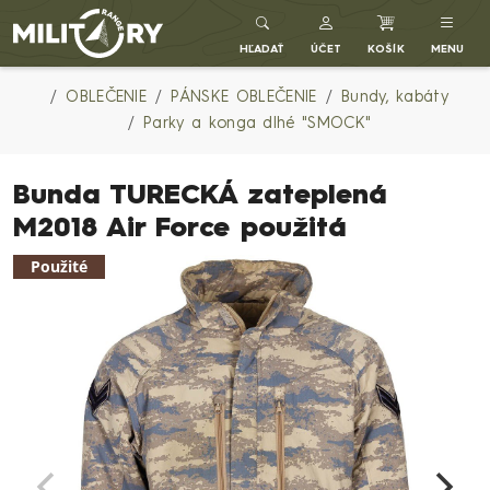
Army shop MILITARY RANGE SK
HĽADAŤ
ÚČET
KOŠÍK
MENU
OBLEČENIE
PÁNSKE OBLEČENIE
Bundy, kabáty
Parky a konga dlhé "SMOCK"
Bunda TURECKÁ zateplená
M2018 Air Force použitá
Použité