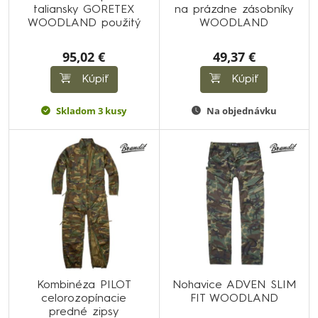
taliansky GORETEX
na prázdne zásobníky
WOODLAND použitý
WOODLAND
95,02 €
49,37 €
Kúpiť
Kúpiť
Skladom 3 kusy
Na objednávku
Kombinéza PILOT
Nohavice ADVEN SLIM
celorozopínacie
FIT WOODLAND
predné zipsy