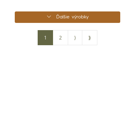
Ďalšie výrobky
1
2
⟩
⟫