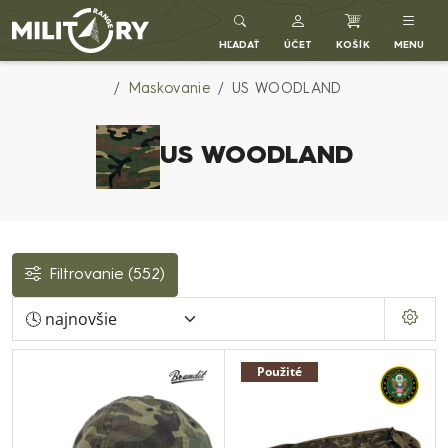
Army shop MILITARY RANGE SK
HĽADAŤ
ÚČET
KOŠÍK
MENU
Maskovanie
US WOODLAND
US WOODLAND
Filtrovanie
(552)
Použité