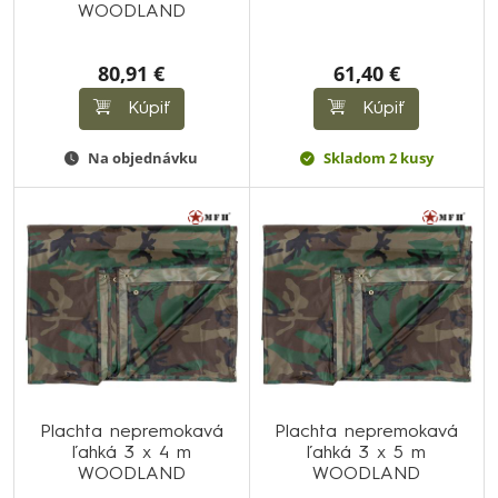
WOODLAND
80,91 €
61,40 €
Kúpiť
Kúpiť
Na objednávku
Skladom 2 kusy
Plachta nepremokavá
Plachta nepremokavá
ľahká 3 x 4 m
ľahká 3 x 5 m
WOODLAND
WOODLAND