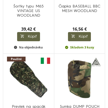
Šortky typu M65
Čiapka BASEBALL BBC
VINTAGE US
MESH WOODLAND
WOODLAND
39,42 €
16,56 €
Kúpiť
Kúpiť
Na objednávku
Skladom 3 kusy
Použité
Prevlek na spacák
Sumka DUMP POUCH