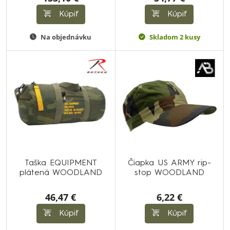
Kúpiť
Kúpiť
Na objednávku
Skladom 2 kusy
Taška EQUIPMENT
Čiapka US ARMY rip-
plátená WOODLAND
stop WOODLAND
46,47 €
6,22 €
Kúpiť
Kúpiť