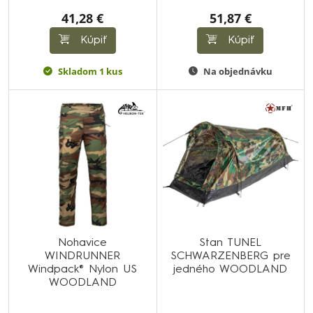
41,28 €
51,87 €
Kúpiť
Kúpiť
Skladom 1 kus
Na objednávku
Nohavice
Stan TUNEL
WINDRUNNER
SCHWARZENBERG pre
Windpack® Nylon US
jedného WOODLAND
WOODLAND