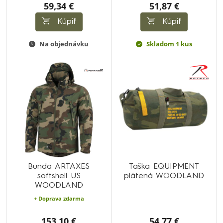
59,34 €
51,87 €
Kúpiť
Kúpiť
Na objednávku
Skladom 1 kus
Bunda ARTAXES
Taška EQUIPMENT
softshell US
plátená WOODLAND
WOODLAND
+ Doprava zdarma
153,10 €
54,77 €