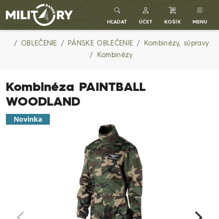
Army shop MILITARY RANGE SK
HĽADAŤ
ÚČET
KOŠÍK
MENU
OBLEČENIE
PÁNSKE OBLEČENIE
Kombinézy, súpravy
Kombinézy
Kombinéza PAINTBALL
WOODLAND
Novinka