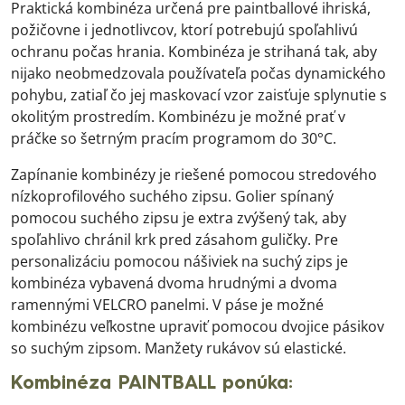
Praktická kombinéza určená pre paintballové ihriská,
požičovne i jednotlivcov, ktorí potrebujú spoľahlivú
ochranu počas hrania. Kombinéza je strihaná tak, aby
nijako neobmedzovala používateľa počas dynamického
pohybu, zatiaľ čo jej maskovací vzor zaisťuje splynutie s
okolitým prostredím. Kombinézu je možné prať v
práčke so šetrným pracím programom do 30°C.
Zapínanie kombinézy je riešené pomocou stredového
nízkoprofilového suchého zipsu. Golier spínaný
pomocou suchého zipsu je extra zvýšený tak, aby
spoľahlivo chránil krk pred zásahom guličky. Pre
personalizáciu pomocou nášiviek na suchý zips je
kombinéza vybavená dvoma hrudnými a dvoma
ramennými VELCRO panelmi. V páse je možné
kombinézu veľkostne upraviť pomocou dvojice pásikov
so suchým zipsom. Manžety rukávov sú elastické.
Kombinéza PAINTBALL ponúka: