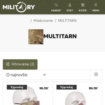
Army shop MILITARY RANGE SK
HĽADAŤ
ÚČET
KOŠÍK
MENU
Maskovanie
MULTITARN
MULTITARN
Filtrovanie
(2)
Výpredaj
Výpredaj