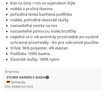
kryt na ústa / nos vo vojenskom štýle
mäkká a pružná tkanina
pohodlná tenká bavlnená podšívka
mäkké, pohodlné elastické slučky
nastaviteľná svorka na nos
nastaviteľné pomocou malej brzdičky
nejedná sa o zdravotnícky prostriedok ani osobné
ochranné prostriedky - len pre súkromné použitie
Vršok: 96% polyester, 4% elastan
Podšívka: 100% bavlna
Elastické slučky: 100% nylon
Výrobca
STURM HANDELS GmbH - Kontaktné
STURM HANDELS GmbH
🇩🇪 Nemecko
EAN:
4046872413438