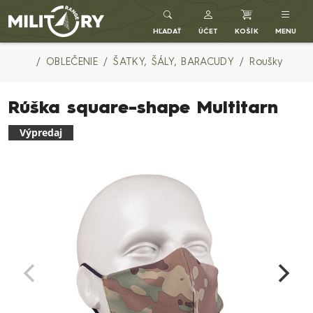
Army shop MILITARY RANGE SK
HĽADAŤ
ÚČET
KOŠÍK
MENU
OBLEČENIE
ŠATKY, ŠÁLY, BARACUDY
Roušky
Rúška square-shape Multitarn
Výpredaj