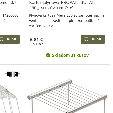
iemer 8,7
Kartuš plynová PROPAN-BUTAN
230g so závitom 7/16"
m 14260000 -
Plynová kartuša Meva 230 so samotesniacim
alé.
ventilom a so závitom - plne kompatibilná s
varičom VAR 2.
5,81 €
Kúpiť
Kúpiť
4,72 € bez DPH
Skladom 31 kusov