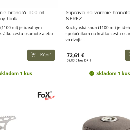
ie hranatá 1100 ml
Súprava na varenie hranatá
ý hliník
NEREZ
(1100 ml) je ideálnym
Kuchynská sada (1100 ml) je ide
krátku cestu osamote alebo
spoločníkom na krátku cestu osa
vo dvojici.
72,61 €
Kúpiť
59,03 € bez DPH
Skladom 1 kus
Skladom 1 kus