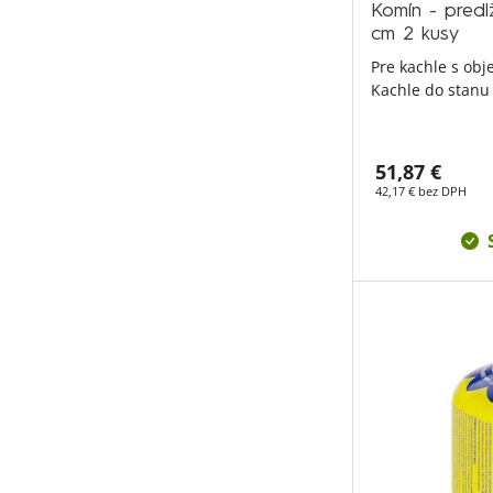
Komín - predl
cm 2 kusy
Pre kachle s ob
Kachle do stanu
51,87 €
42,17 € bez DPH