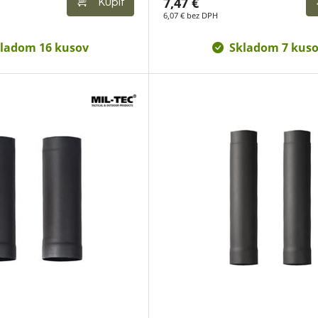
7,47 €
Kúpiť
6,07 € bez DPH
ladom 16 kusov
Skladom 7 kus