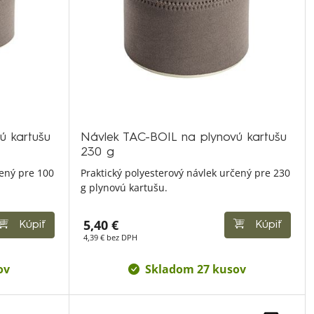
ú kartušu
Návlek TAC-BOIL na plynovú kartušu
230 g
čený pre 100
Praktický polyesterový návlek určený pre 230
g plynovú kartušu.
5,40 €
Kúpiť
Kúpiť
4,39 € bez DPH
ov
Skladom 27 kusov