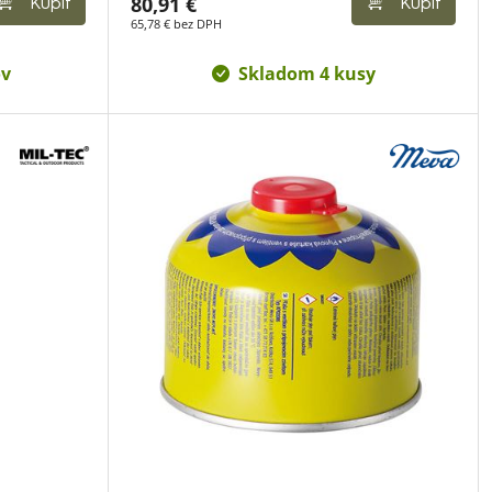
80,91 €
Kúpiť
Kúpiť
65,78 € bez DPH
ov
Skladom 4 kusy