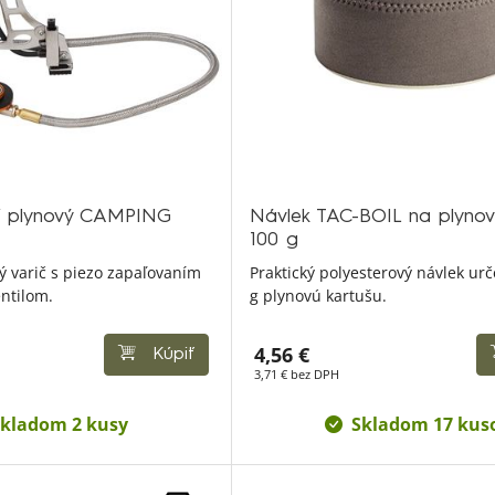
cí plynový CAMPING
Návlek TAC-BOIL na plynov
100 g
ý varič s piezo zapaľovaním
Praktický polyesterový návlek ur
ntilom.
g plynovú kartušu.
4,56 €
Kúpiť
3,71 € bez DPH
kladom 2 kusy
Skladom 17 kus