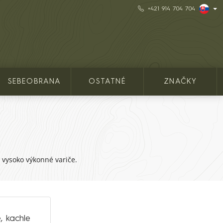
+421 914 704 704
SEBEOBRANA
OSTATNÉ
ZNAČKY
 vysoko výkonné variče.
, kachle