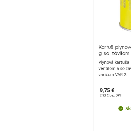
Kartuš plyn
g so závitom 
Plynová kartuša
ventilom a so zá
varičom VAR 2.
9,75 €
7,93 € bez DPH
Sk