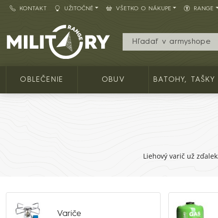
KONTAKT
UŽITOČNÉ
VŠETKO O NÁKUPE
RANGE
Army shop MILITARY RANGE SK
OBLEČENIE
OBUV
BATOHY, TAŠKY
Liehový varič už zďale
Variče