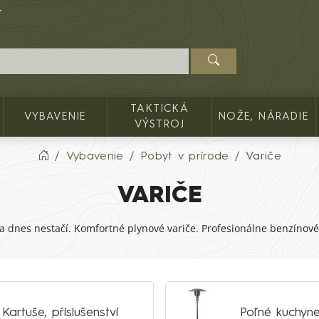
TAKTICKÁ
VYBAVENIE
NOŽE, NÁRADIE
VÝSTROJ
Vybavenie
Pobyt v prírode
Variče
VARIČE
ka dnes nestačí. Komfortné plynové variče. Profesionálne benzínové
Kartuše, příslušenství
Poľné kuchyne