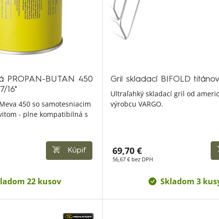
ová PROPAN-BUTAN 450
Gril skladací BIFOLD titáno
7/16"
Ultraľahký skladací gril od ameri
 Meva 450 so samotesniacim
výrobcu VARGO.
vitom - plne kompatibilná s
69,70 €
Kúpiť
56,67 € bez DPH
ladom 22 kusov
Skladom 3 kus