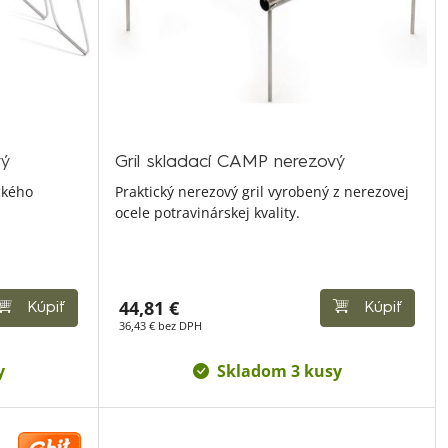
vý
Gril skladací CAMP nerezový
ckého
Praktický nerezový gril vyrobený z nerezovej
ocele potravinárskej kvality.
44,81 €
Kúpiť
Kúpiť
36,43 € bez DPH
y
Skladom 3 kusy