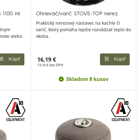
 1100 ml
Ohrievač/varič STOVE-TOP nerez
Praktický nerezový nástavec na kachle či
álnym
varič, ktorý pomáha lepšie rozvádzať teplo do
mote alebo
okolia.
16,19 €
Kúpiť
Kúpiť
13,16 € bez DPH
Skladom 8 kusov