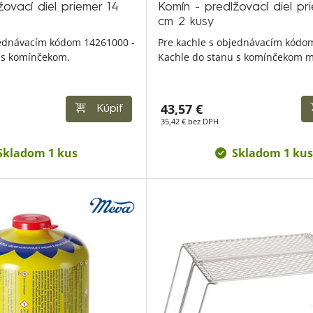
žovací diel priemer 14
Komín - predlžovací diel pr
cm 2 kusy
jednávacím kódom 14261000 -
Pre kachle s objednávacím kódo
 s komínčekom.
Kachle do stanu s komínčekom m
43,57 €
Kúpiť
35,42 € bez DPH
Skladom 1 kus
Skladom 1 kus