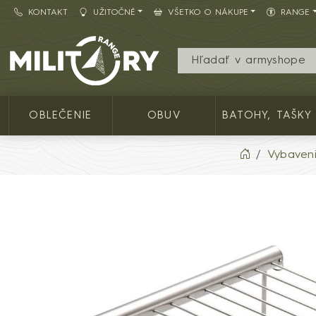
KONTAKT
UŽITOČNÉ
VŠETKO O NÁKUPE
RANGE
Army shop MILITARY RANGE SK
OBLEČENIE
OBUV
BATOHY, TAŠKY
Vybaven