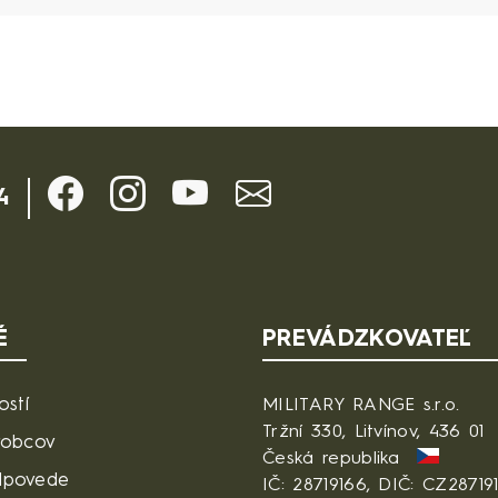
4
É
PREVÁDZKOVATEĽ
ostí
MILITARY RANGE s.r.o.
Tržní 330, Litvínov, 436 01
robcov
Česká republika
dpovede
IČ: 28719166, DIČ: CZ28719