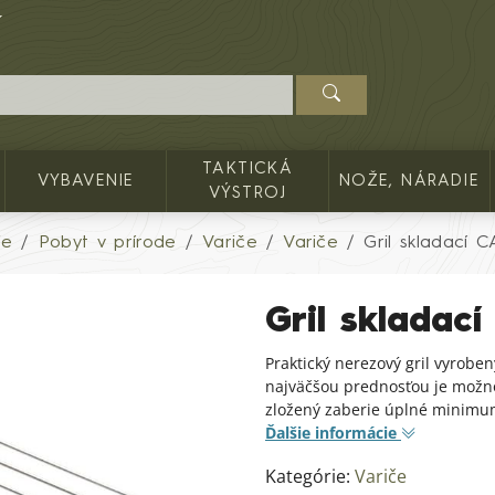
TAKTICKÁ
VYBAVENIE
NOŽE, NÁRADIE
VÝSTROJ
ie
Pobyt v prírode
Variče
Variče
Gril skladací 
Gril skladac
Praktický nerezový gril vyroben
najväčšou prednosťou je možno
zložený zaberie úplné minimum
Ďalšie informácie
Kategórie:
Variče