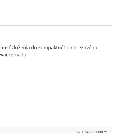
 možnosť zloženia do kompaktného nerezového
vačke riadu.
EAN:
054269000875