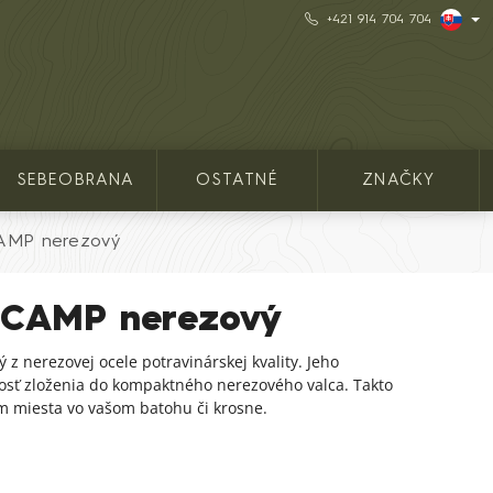
+421 914 704 704
SEBEOBRANA
OSTATNÉ
ZNAČKY
CAMP nerezový
í CAMP nerezový
ý z nerezovej ocele potravinárskej kvality. Jeho
sť zloženia do kompaktného nerezového valca. Takto
 miesta vo vašom batohu či krosne.