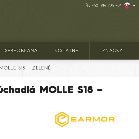
+421 914 704 704
SEBEOBRANA
OSTATNÉ
ZNAČKY
 MOLLE S18 – ZELENÉ
lúchadlá MOLLE S18 –