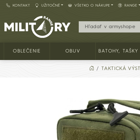
KONTAKT
UŽITOČNÉ
VŠETKO O NÁKUPE
RANGE
Army shop MILITARY RANGE SK
OBLEČENIE
OBUV
BATOHY, TAŠKY
TAKTICKÁ VÝS