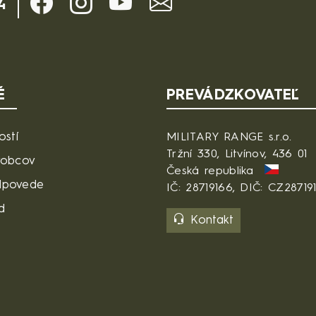
4
É
PREVÁDZKOVATEĽ
ostí
MILITARY RANGE s.r.o.
Tržní 330, Litvínov, 436 01
robcov
Česká republika
dpovede
IČ: 28719166, DIČ: CZ28719
d
Kontakt