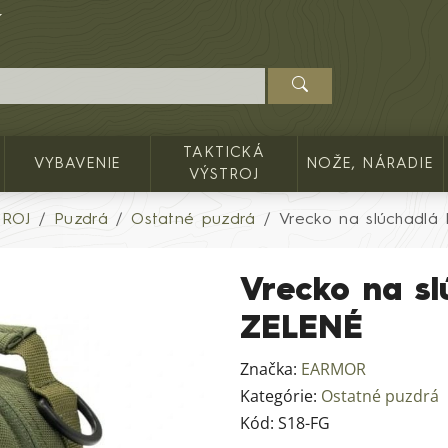
TAKTICKÁ
VYBAVENIE
NOŽE, NÁRADIE
VÝSTROJ
TROJ
Puzdrá
Ostatné puzdrá
Vrecko na slúchadlá
Vrecko na s
ZELENÉ
Značka:
EARMOR
Kategórie:
Ostatné puzdrá
Kód:
S18-FG