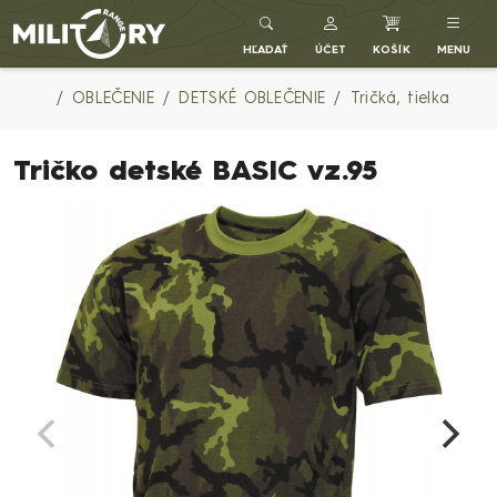
Army shop MILITARY RANGE SK
HĽADAŤ
ÚČET
KOŠÍK
MENU
OBLEČENIE
DETSKÉ OBLEČENIE
Tričká, tielka
Tričko detské BASIC vz.95