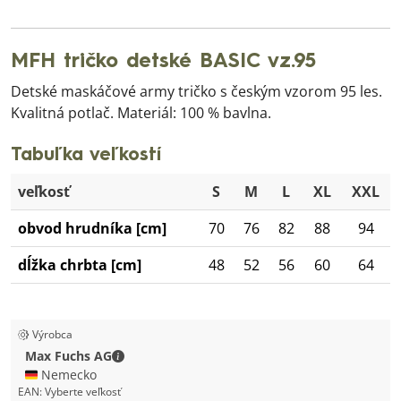
MFH tričko detské BASIC vz.95
Detské maskáčové army tričko s českým vzorom 95 les.
Kvalitná potlač. Materiál: 100 % bavlna.
Tabuľka veľkostí
veľkosť
S
M
L
XL
XXL
obvod hrudníka [cm]
70
76
82
88
94
dĺžka chrbta [cm]
48
52
56
60
64
Výrobca
Max Fuchs AG - Kontaktné údaje
Max Fuchs AG
🇩🇪 Nemecko
EAN:
Vyberte veľkosť