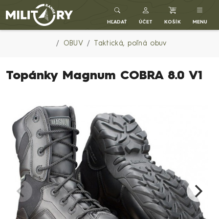
Army shop MILITARY RANGE SK
HĽADAŤ
ÚČET
KOŠÍK
MENU
OBUV
Taktická, poľná obuv
Topánky Magnum COBRA 8.0 V1