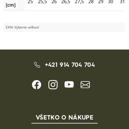
25
25,5
26
26,5
27,5
28
29
30
31
[cm]
EAN:
Vyberte veľkosť
+421 914 704 704
VŠETKO O NÁKUPE