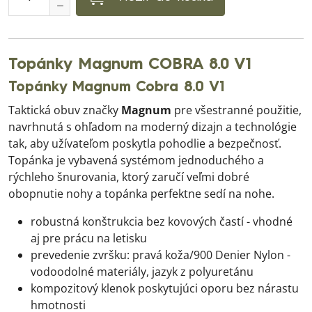
Topánky Magnum COBRA 8.0 V1
Topánky Magnum Cobra 8.0 V1
Taktická obuv značky
Magnum
pre všestranné použitie,
navrhnutá s ohľadom na moderný dizajn a technológie
tak, aby užívateľom poskytla pohodlie a bezpečnosť.
Topánka je vybavená systémom jednoduchého a
rýchleho šnurovania, ktorý zaručí veľmi dobré
obopnutie nohy a topánka perfektne sedí na nohe.
robustná konštrukcia bez kovových častí - vhodné
aj pre prácu na letisku
prevedenie zvršku: pravá koža/900 Denier Nylon -
vodoodolné materiály, jazyk z polyuretánu
kompozitový klenok poskytujúci oporu bez nárastu
hmotnosti