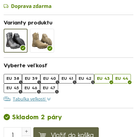
Doprava zdarma
Varianty produktu
Vyberte veľkosť
EU 38
EU 39
EU 40
EU 41
EU 42
EU 43
EU 44
EU 45
EU 46
EU 47
Tabuľka veľkostí
Skladom 2 páry
Vložiť do košíka