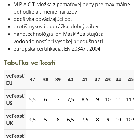
M.P.A.C.T. vložka z pamäťovej peny pre maximálne
pohodlie a tlmenie nárazov
podšívka odvádzajúci pot
protišmyková podrážka, dobrý záber
nanotechnológia Ion-Mask™ zaisťujúca
vodoodolnosť pri vysokej priedušnosti
európska certifikácia: EN 20347 : 2004
Tabuľka veľkostí
veľkosť
37
38
39
40
41
42
43
44
45
EU
veľkosť
5,5
6
7
7,5
8,5
9
10
11
11,5
US
veľkosť
4,5
5
6
6,5
7,5
8
9
10
10,5
UK
veľkosť