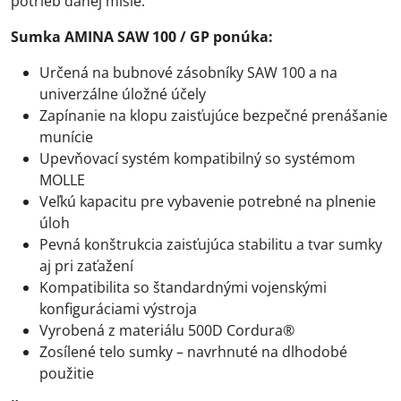
potrieb danej misie.
Sumka AMINA SAW 100 / GP ponúka:
Určená na bubnové zásobníky SAW 100 a na
univerzálne úložné účely
Zapínanie na klopu zaisťujúce bezpečné prenášanie
munície
Upevňovací systém kompatibilný so systémom
MOLLE
Veľkú kapacitu pre vybavenie potrebné na plnenie
úloh
Pevná konštrukcia zaisťujúca stabilitu a tvar sumky
aj pri zaťažení
Kompatibilita so štandardnými vojenskými
konfiguráciami výstroja
Vyrobená z materiálu 500D Cordura®
Zosílené telo sumky – navrhnuté na dlhodobé
použitie