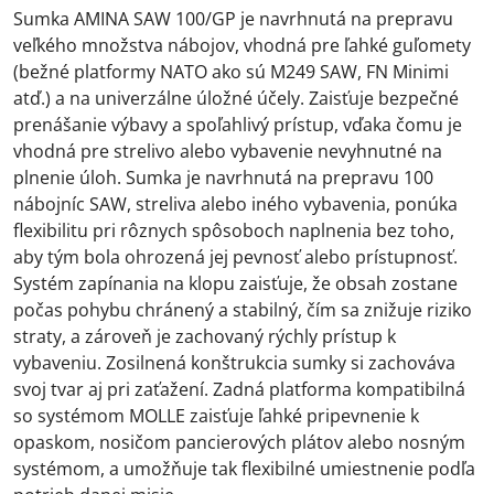
Sumka AMINA SAW 100/GP je navrhnutá na prepravu
veľkého množstva nábojov, vhodná pre ľahké guľomety
(bežné platformy NATO ako sú M249 SAW, FN Minimi
atď.) a na univerzálne úložné účely. Zaisťuje bezpečné
prenášanie výbavy a spoľahlivý prístup, vďaka čomu je
vhodná pre strelivo alebo vybavenie nevyhnutné na
plnenie úloh. Sumka je navrhnutá na prepravu 100
nábojníc SAW, streliva alebo iného vybavenia, ponúka
flexibilitu pri rôznych spôsoboch naplnenia bez toho,
aby tým bola ohrozená jej pevnosť alebo prístupnosť.
Systém zapínania na klopu zaisťuje, že obsah zostane
počas pohybu chránený a stabilný, čím sa znižuje riziko
straty, a zároveň je zachovaný rýchly prístup k
vybaveniu. Zosilnená konštrukcia sumky si zachováva
svoj tvar aj pri zaťažení. Zadná platforma kompatibilná
so systémom MOLLE zaisťuje ľahké pripevnenie k
opaskom, nosičom pancierových plátov alebo nosným
systémom, a umožňuje tak flexibilné umiestnenie podľa