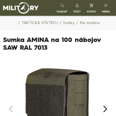
Army shop MILITARY RANGE SK
HĽADAŤ
ÚČET
KOŠÍK
MENU
TAKTICKÁ VÝSTROJ
Sumky
Na muníciu
Sumka AMINA na 100 nábojov
SAW RAL 7013