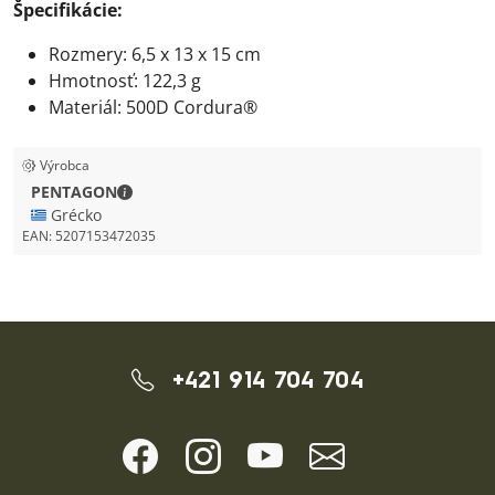
Špecifikácie:
Rozmery: 6,5 x 13 x 15 cm
Hmotnosť: 122,3 g
Materiál: 500D Cordura®
Výrobca
PENTAGON - Kontaktné údaje
PENTAGON
🇬🇷 Grécko
EAN:
5207153472035
+421 914 704 704