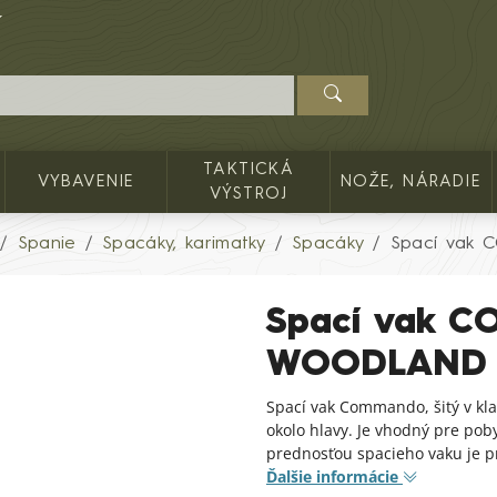
TAKTICKÁ
VYBAVENIE
NOŽE, NÁRADIE
VÝSTROJ
Spanie
Spacáky, karimatky
Spacáky
Spací vak
Spací vak 
WOODLAND
Spací vak Commando, šitý v k
okolo hlavy. Je vhodný pre pob
prednosťou spacieho vaku je p
Ďalšie informácie