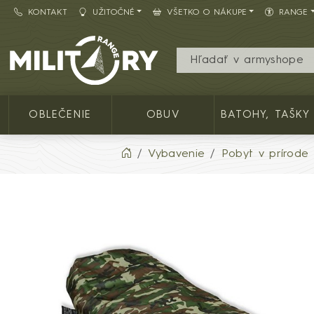
KONTAKT
UŽITOČNÉ
VŠETKO O NÁKUPE
RANGE
Army shop MILITARY RANGE SK
OBLEČENIE
OBUV
BATOHY, TAŠKY
Vybavenie
Pobyt v prírode