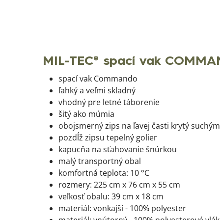
MIL-TEC® spací vak COMM
spací vak Commando
ľahký a veľmi skladný
vhodný pre letné táborenie
šitý ako múmia
obojsmerný zips na ľavej časti krytý suchý
pozdĺž zipsu tepelný golier
kapucňa na sťahovanie šnúrkou
malý transportný obal
komfortná teplota: 10 °C
rozmery: 225 cm x 76 cm x 55 cm
veľkosť obalu: 39 cm x 18 cm
materiál: vonkajší - 100% polyester
materiál: vnútorný - 100% polyesterové vlá