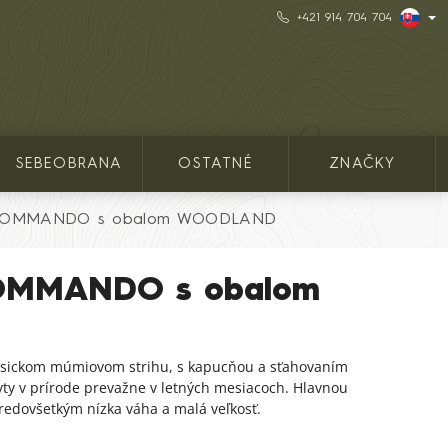
+421 914 704 704
SEBEOBRANA
OSTATNÉ
ZNAČKY
 COMMANDO s obalom WOODLAND
COMMANDO s obalom
lasickom múmiovom strihu, s kapucňou a sťahovaním
yty v prírode prevažne v letných mesiacoch. Hlavnou
redovšetkým nízka váha a malá veľkosť.