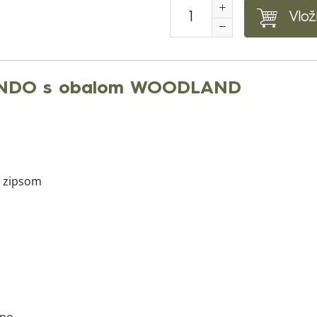
Vlož
ANDO s obalom WOODLAND
m zipsom
kno