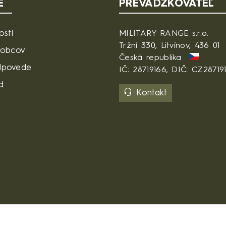
É
PREVÁDZKOVATEĽ
ostí
MILITARY RANGE s.r.o.
Tržní 330, Litvínov, 436 01
robcov
Česká republika
dpovede
IČ: 28719166, DIČ: CZ28719
d
Kontakt