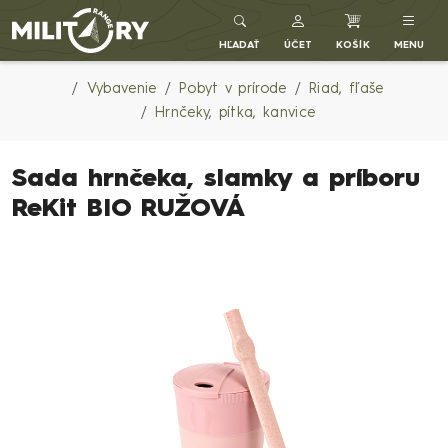
Army shop MILITARY RANGE SK
HĽADAŤ
ÚČET
KOŠÍK
MENU
Vybavenie
Pobyt v prírode
Riad, fľaše
Hrnčeky, pítka, kanvice
Sada hrnčeka, slamky a príboru
ReKit BIO RUŽOVÁ