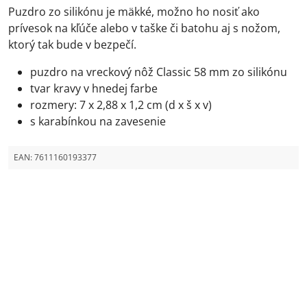
Puzdro zo silikónu je mäkké, možno ho nosiť ako
prívesok na kľúče alebo v taške či batohu aj s nožom,
ktorý tak bude v bezpečí.
puzdro na vreckový nôž Classic 58 mm zo silikónu
tvar kravy v hnedej farbe
rozmery: 7 x 2,88 x 1,2 cm (d x š x v)
s karabínkou na zavesenie
EAN:
7611160193377