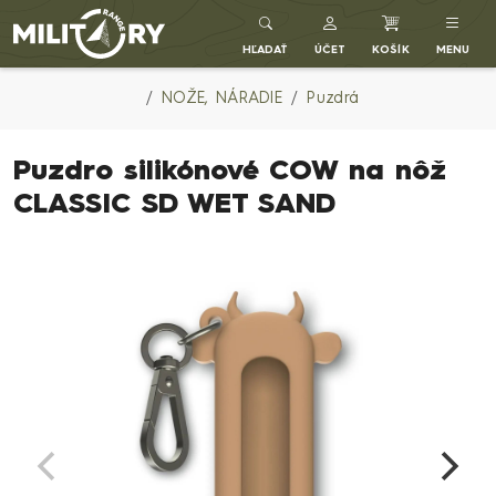
Army shop MILITARY RANGE SK
HĽADAŤ
ÚČET
KOŠÍK
MENU
NOŽE, NÁRADIE
Puzdrá
Puzdro silikónové COW na nôž
CLASSIC SD WET SAND