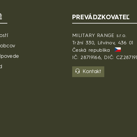
É
PREVÁDZKOVATEĽ
ostí
MILITARY RANGE s.r.o.
Tržní 330, Litvínov, 436 01
robcov
Česká republika
dpovede
IČ: 28719166, DIČ: CZ28719
d
Kontakt