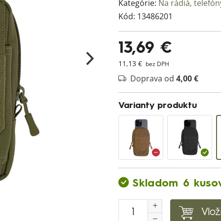
Kategórie:
Na rádiá, telefón
Kód:
13486201
13,69 €
11,13 €
bez DPH
Doprava od
4,00 €
Varianty produktu
Skladom 6 kuso
Vlož