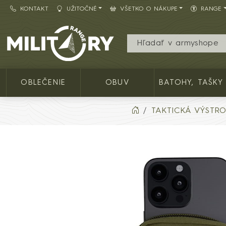
KONTAKT
UŽITOČNÉ
VŠETKO O NÁKUPE
RANGE
Army shop MILITARY RANGE SK
OBLEČENIE
OBUV
BATOHY, TAŠKY
TAKTICKÁ VÝSTRO