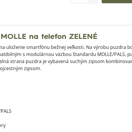
MOLLE na telefon ZELENÉ
na uloženie smartfónu bežnej veľkosti. Na výrobu puzdra b
atibilným s modulárnou väzbou štandardu MOLLE/PALS, puz
d. Čelná strana puzdra je vybavená suchým zipsom kombino
vojcestným zipsom.
/PALS
ory