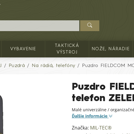
TAKTICKÁ
VYBAVENIE
NOŽE, NÁRADIE
VÝSTROJ
J
Puzdrá
Na rádiá, telefóny
Puzdro FIELDCOM MO
Puzdro FIE
telefon ZEL
Malé univerzálne / organizačn
Ďalšie informácie
Značka:
MIL-TEC®