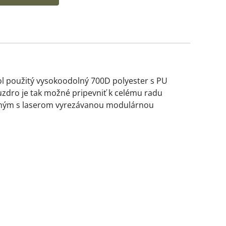
ol použitý vysokoodolný 700D polyester s PU
dro je tak možné pripevniť k celému radu
vaným s laserom vyrezávanou modulárnou