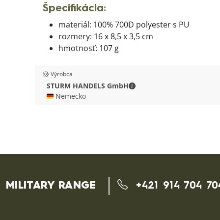
Špecifikácia:
materiál: 100% 700D polyester s PU
rozmery: 16 x 8,5 x 3,5 cm
hmotnosť: 107 g
Výrobca
STURM HANDELS GmbH - 
STURM HANDELS GmbH
🇩🇪 Nemecko
MILITARY RANGE
+421 914 704 70