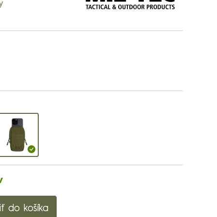
y
v
iť do košíka