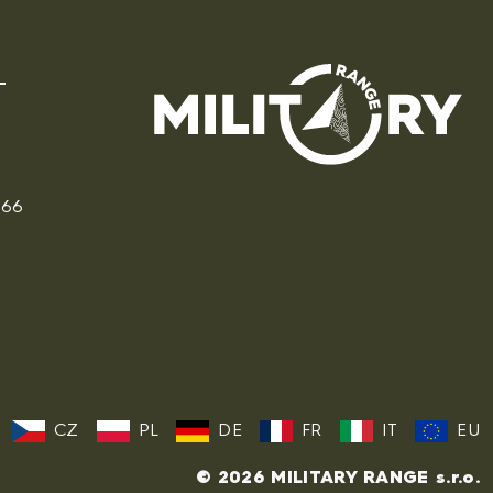
166
CZ
PL
DE
FR
IT
EU
© 2026 MILITARY RANGE s.r.o.