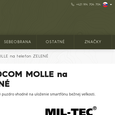
+421 914 704 704
SEBEOBRANA
OSTATNÉ
ZNAČKY
LLE na telefon ZELENÉ
LDCOM MOLLE na
ENÉ
é puzdro vhodné na uloženie smartfónu bežnej veľkosti.