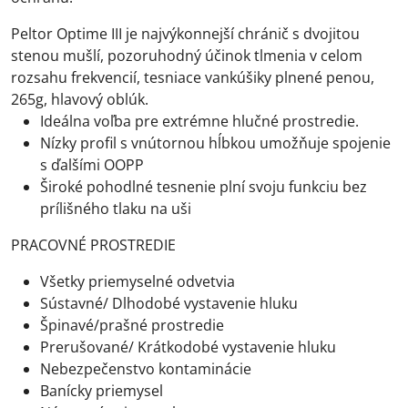
Peltor Optime III je najvýkonnejší chránič s dvojitou
stenou mušlí, pozoruhodný účinok tlmenia v celom
rozsahu frekvencií, tesniace vankúšiky plnené penou,
265g, hlavový oblúk.
Ideálna voľba pre extrémne hlučné prostredie.
Nízky profil s vnútornou hĺbkou umožňuje spojenie
s ďalšími OOPP
Široké pohodlné tesnenie plní svoju funkciu bez
prílišného tlaku na uši
PRACOVNÉ PROSTREDIE
Všetky priemyselné odvetvia
Sústavné/ Dlhodobé vystavenie hluku
Špinavé/prašné prostredie
Prerušované/ Krátkodobé vystavenie hluku
Nebezpečenstvo kontaminácie
Banícky priemysel