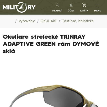
Army shop MILITARY RANGE SK
HĽADAŤ
ÚČET
KOŠÍK
MENU
Vybavenie
OKULIARE
Taktické, balistické
Okuliare strelecké TRINRAY
ADAPTIVE GREEN rám DYMOVÉ
sklá