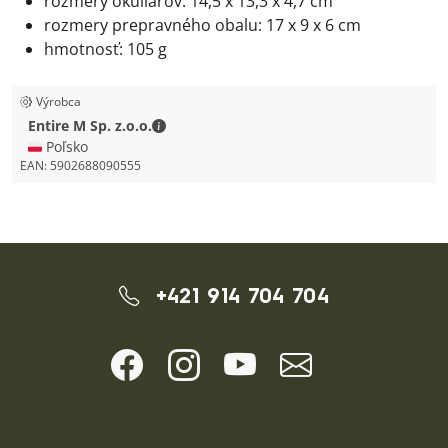
rozmery okuliarov: 14,5 x 13,3 x 4,7 cm
rozmery prepravného obalu: 17 x 9 x 6 cm
hmotnosť: 105 g
Výrobca
Entire M Sp. z.o.o. - Kontaktné údaje
Entire M Sp. z.o.o.
🇵🇱 Poľsko
EAN:
5902688090555
+421 914 704 704