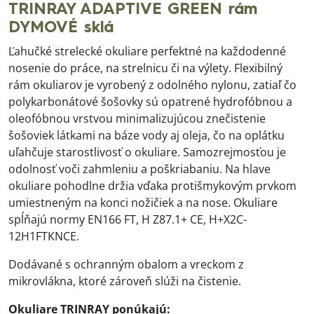
TRINRAY ADAPTIVE GREEN rám
DYMOVÉ sklá
Ľahučké strelecké okuliare perfektné na každodenné
nosenie do práce, na strelnicu či na výlety. Flexibilný
rám okuliarov je vyrobený z odolného nylonu, zatiaľ čo
polykarbonátové šošovky sú opatrené hydrofóbnou a
oleofóbnou vrstvou minimalizujúcou znečistenie
šošoviek látkami na báze vody aj oleja, čo na oplátku
uľahčuje starostlivosť o okuliare. Samozrejmosťou je
odolnosť voči zahmleniu a poškriabaniu. Na hlave
okuliare pohodlne držia vďaka protišmykovým prvkom
umiestneným na konci nožičiek a na nose. Okuliare
spĺňajú normy EN166 FT, H Z87.1+ CE, H+X2C-
12H1FTKNCE.
Dodávané s ochranným obalom a vreckom z
mikrovlákna, ktoré zároveň slúži na čistenie.
Okuliare TRINRAY ponúkajú: