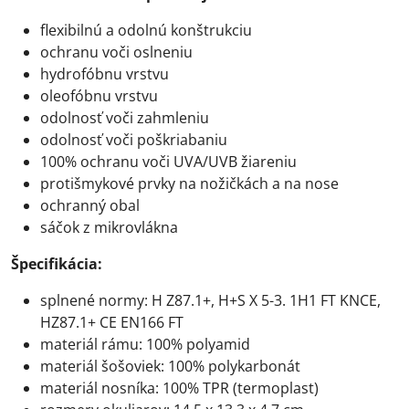
flexibilnú a odolnú konštrukciu
ochranu voči oslneniu
hydrofóbnu vrstvu
oleofóbnu vrstvu
odolnosť voči zahmleniu
odolnosť voči poškriabaniu
100% ochranu voči UVA/UVB žiareniu
protišmykové prvky na nožičkách a na nose
ochranný obal
sáčok z mikrovlákna
Špecifikácia:
splnené normy: H Z87.1+, H+S X 5-3. 1H1 FT KNCE,
HZ87.1+ CE EN166 FT
materiál rámu: 100% polyamid
materiál šošoviek: 100% polykarbonát
materiál nosníka: 100% TPR (termoplast)