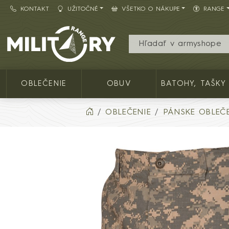
KONTAKT
UŽITOČNÉ
VŠETKO O NÁKUPE
RANGE
Army shop MILITARY RANGE SK
OBLEČENIE
OBUV
BATOHY, TAŠKY
OBLEČENIE
PÁNSKE OBLEČE