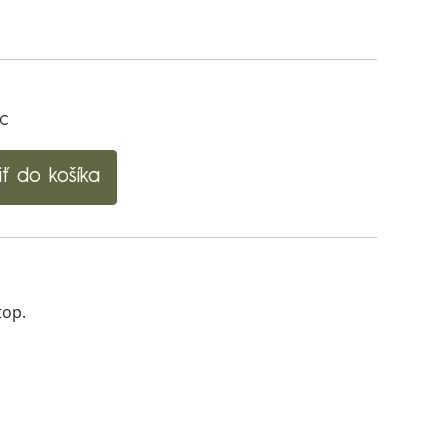
ac
iť do košíka
top.