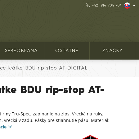
+421 914 704 704
SEBEOBRANA
OSTATNÉ
ZNAČKY
ce krátke BDU rip-stop AT-DIGITAL
tke BDU rip-stop AT-
firmy Tru-Spec, zapínanie na zips. Vrecká na ruky,
, vrecká v zadu. Pásky pre stiahnutie pásu. Materiál:
cie