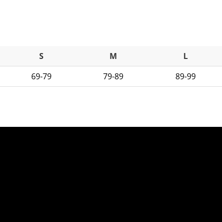
S
M
L
69-79
79-89
89-99