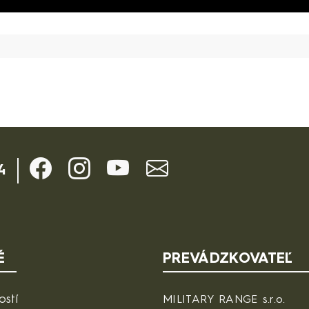
4
É
PREVÁDZKOVATEĽ
ostí
MILITARY RANGE s.r.o.