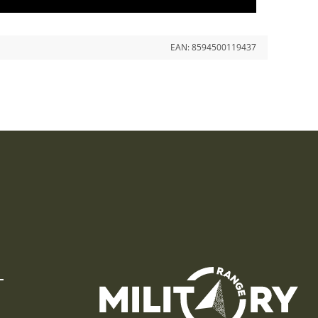
EAN:
8594500119437