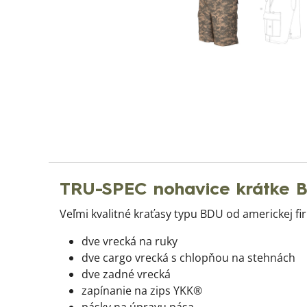
TRU-SPEC nohavice krátke B
Veľmi kvalitné kraťasy typu BDU od americkej fi
dve vrecká na ruky
dve cargo vrecká s chlopňou na stehnách
dve zadné vrecká
zapínanie na zips YKK®
pásky na úpravu pása