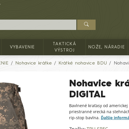
TAKTICKÁ
VYBAVENIE
NOŽE, NÁRADIE
VÝSTROJ
NIE
Nohavice krátke
Krátké nohavice BDU
Nohavi
Nohavice krá
DIGITAL
Bavlnené kraťasy od americkej 
priestranné vrecká na stehnách
rip-stop bavlna.
Ďalšie informá