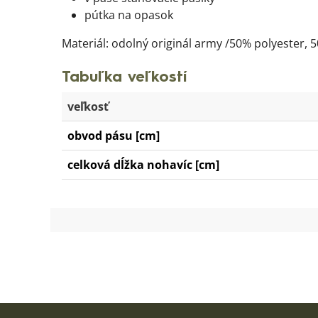
pútka na opasok
Materiál: odolný originál army /50% polyester, 5
Tabuľka veľkostí
veľkosť
obvod pásu [cm]
celková dĺžka nohavíc [cm]