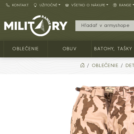
KONTAKT
UŽITOČNÉ
VŠETKO O NÁKUPE
RANGE
Army shop MILITARY RANGE SK
OBLEČENIE
OBUV
BATOHY, TAŠKY
OBLEČENIE
DE