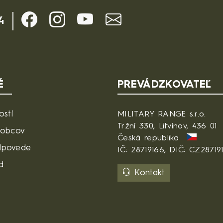
4
É
PREVÁDZKOVATEĽ
ostí
MILITARY RANGE s.r.o.
Tržní 330, Litvínov, 436 01
robcov
Česká republika
dpovede
IČ: 28719166, DIČ: CZ28719
d
Kontakt