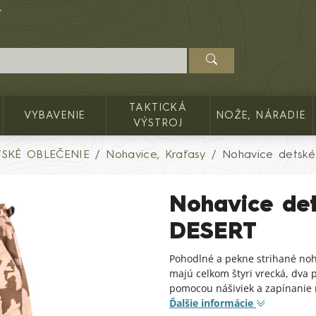
TAKTICKÁ
VYBAVENIE
NOŽE, NÁRADIE
VÝSTROJ
TSKÉ OBLEČENIE
Nohavice, Kraťasy
Nohavice detské
Nohavice det
DESERT
Pohodlné a pekne strihané no
majú celkom štyri vrecká, dva
pomocou nášiviek a zapínanie 
Ďalšie informácie