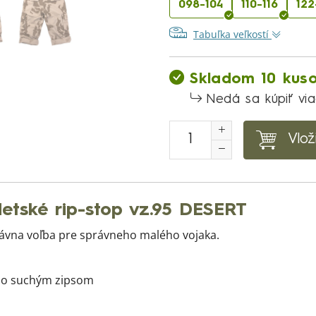
098-104
110-116
122
Tabuľka veľkostí
Skladom 10 kus
Nedá sa kúpiť vi
Vlož
tské rip-stop vz.95 DESERT
ávna voľba pre správneho malého vojaka.
 so suchým zipsom