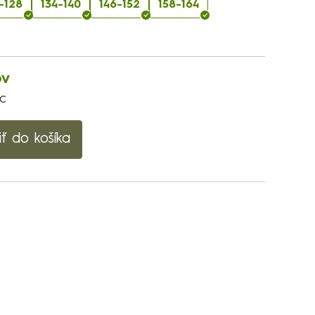
-128
134-140
146-152
158-164
ov
ac
iť do košíka