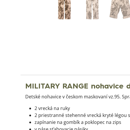
MILITARY RANGE nohavice de
Detské nohavice v českom maskovaní vz.95. Spr
2 vrecká na ruky
2 priestranné stehenné vrecká kryté légou
zapínanie na gombík a poklopec na zips
v páse sťahovacie pásiky