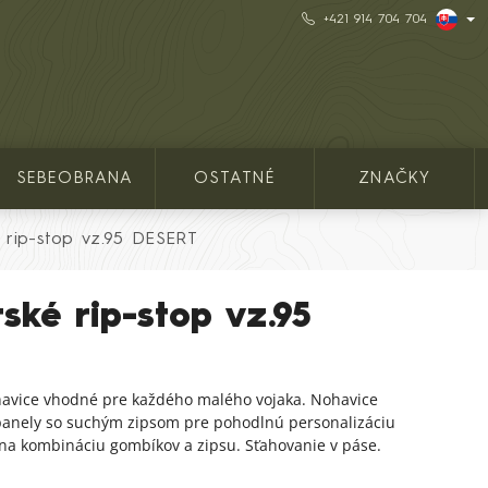
+421 914 704 704
SEBEOBRANA
OSTATNÉ
ZNAČKY
 rip-stop vz.95 DESERT
ské rip-stop vz.95
havice vhodné pre každého malého vojaka. Nohavice
 panely so suchým zipsom pre pohodlnú personalizáciu
na kombináciu gombíkov a zipsu. Sťahovanie v páse.