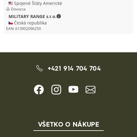
🇺🇸 Spojené Štáty Americké
Dovozca
MILITARY RANGE s.r.o. - Kontaktné ú
MILITARY RANGE s.r.o.
🇨🇿 Česká republika
EAN:
613902096250
+421 914 704 704
VŠETKO O NÁKUPE