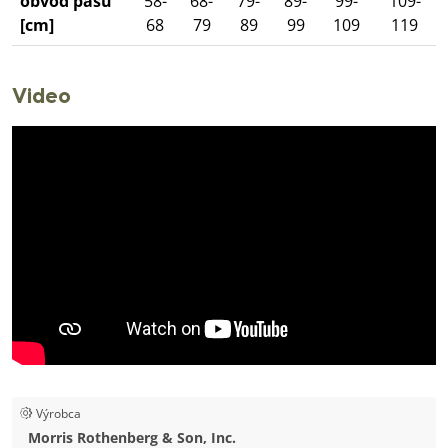
obvod pásu
58-
68-
79-
89-
99-
109-
[cm]
68
79
89
99
109
119
Video
Výrobca
Morris Rothenberg & Son, Inc.