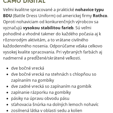
CAMO DIGITAL
Veľmi kvalitne spracované a praktické
nohavice typu
BDU
(Battle Dress Uniform) od americkej firmy
Rothco
.
Oproti nohaviciam od konkurenčných výrobcov sa
vyznačujú
vysokou stabilitou farieb
. Sú veľmi
pohodlné a vhodné takmer do každého počasia aj k
rôznorodým aktivitám, a to vrátane civilného
každodenného nosenia. Odporúčame vďaka celkovo
vysokej kvalite spracovania. Pri vybraných farbách aj
nadmerné a predĺžené/skrátené veľkosti.
dve bočné vrecká
dve bočné vrecká na stehnách s chlopňou so
zapínaním na gombíky
dve zadné vrecká so zapínaním na gombík
zapínanie rázporku na gombíky
pásiky na úpravu obvodu pásu
sťahovacia šnúrka na dolných lemoch nohavíc
zosilnená látka v oblasti sedu a kolien