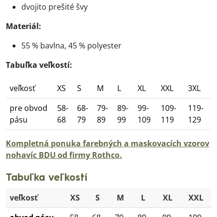
dvojito prešité švy
Materiál:
55 % bavlna, 45 % polyester
Tabuľka veľkostí:
veľkosť
XS
S
M
L
XL
XXL
3XL
pre obvod
58-
68-
79-
89-
99-
109-
119-
pásu
68
79
89
99
109
119
129
Kompletná ponuka farebných a maskovacích vzorov
nohavíc BDU od firmy Rothco.
Tabuľka veľkostí
veľkosť
XS
S
M
L
XL
XXL