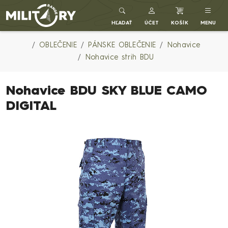
Army shop MILITARY RANGE SK
HĽADAŤ
ÚČET
KOŠÍK
MENU
OBLEČENIE
PÁNSKE OBLEČENIE
Nohavice
Nohavice strih BDU
Nohavice BDU SKY BLUE CAMO
DIGITAL