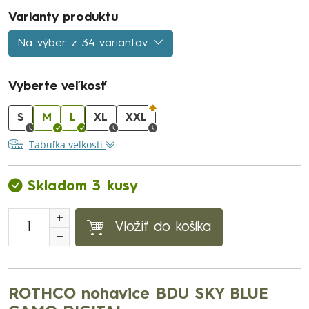
Varianty produktu
Na výber z 34 variantov
Vyberte veľkosť
S
M
L
XL
XXL
Tabuľka veľkostí
Skladom 3 kusy
Vložiť do košíka
ROTHCO nohavice BDU SKY BLUE