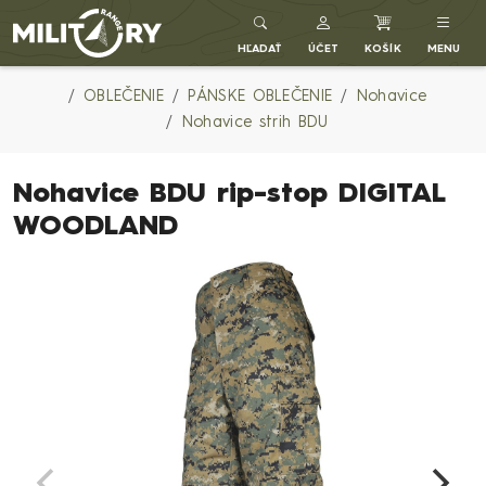
Army shop MILITARY RANGE SK
HĽADAŤ
ÚČET
KOŠÍK
MENU
OBLEČENIE
PÁNSKE OBLEČENIE
Nohavice
Nohavice strih BDU
Nohavice BDU rip-stop DIGITAL
WOODLAND