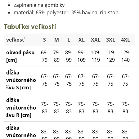
zapínanie na gombíky
materiál: 65% polyester, 35% bavlna, rip-stop
Tabuľka veľkostí
veľkosť
S
M
L
XL
XXL
3XL
4XL
5
obvod pásu
69-
79-
89-
99-
109-
119-
129-
1
[cm]
79
89
99
109
119
129
140
1
dĺžka
67-
67-
67-
67-
67-
67-
67-
vnútorného
75
75
75
75
75
75
75
švu S [cm]
dĺžka
75-
75-
75-
75-
75-
75-
75-
vnútorného
83
83
83
83
83
83
83
švu R [cm]
dĺžka
83-
83-
83-
83-
83-
83-
83-
vnútorného