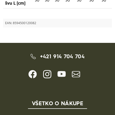
90
90
90
90
90
90
90
švu L [cm]
EAN:
8594500120082
+421 914 704 704
VŠETKO O NÁKUPE