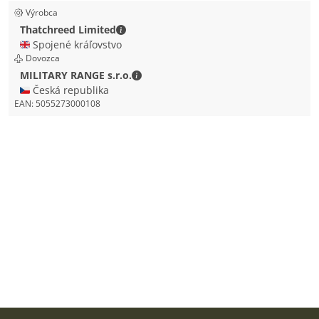
Výrobca
Thatchreed Limited - Kontaktné údaje
Thatchreed Limited
🇬🇧 Spojené kráľovstvo
Dovozca
MILITARY RANGE s.r.o. - Kontaktné ú
MILITARY RANGE s.r.o.
🇨🇿 Česká republika
EAN:
5055273000108