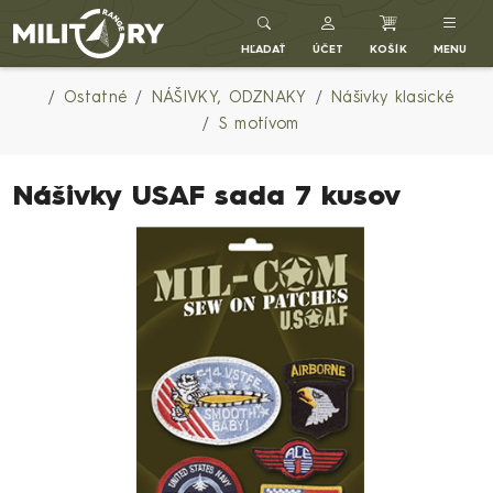
Army shop MILITARY RANGE SK
HĽADAŤ
ÚČET
KOŠÍK
MENU
Ostatné
NÁŠIVKY, ODZNAKY
Nášivky klasické
S motívom
Nášivky USAF sada 7 kusov