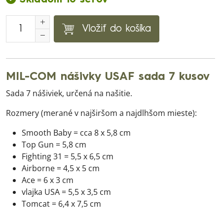
Vložiť do košíka
MIL-COM nášivky USAF sada 7 kusov
Sada 7 nášiviek, určená na našitie.
Rozmery (merané v najširšom a najdlhšom mieste):
Smooth Baby = cca 8 x 5,8 cm
Top Gun = 5,8 cm
Fighting 31 = 5,5 x 6,5 cm
Airborne = 4,5 x 5 cm
Ace = 6 x 3 cm
vlajka USA = 5,5 x 3,5 cm
Tomcat = 6,4 x 7,5 cm