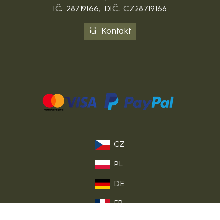
IČ: 28719166, DIČ: CZ28719166
Kontakt
CZ
PL
DE
FR