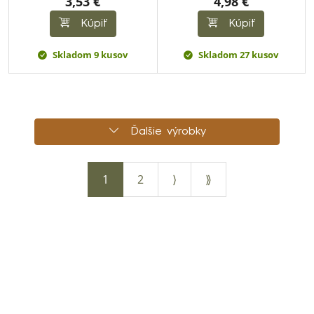
3,53 €
4,98 €
Kúpiť
Kúpiť
Skladom 9 kusov
Skladom 27 kusov
Ďalšie výrobky
1
2
⟩
⟫