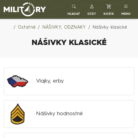
Army shop MILITARY RANGE SK
HĽADAŤ
ÚČET
KOŠÍK
MENU
Ostatné
NÁŠIVKY, ODZNAKY
Nášivky klasické
NÁŠIVKY KLASICKÉ
Vlajky, erby
Nášivky hodnostné