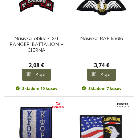
Nášivka oblúčik 2st
Nášivka RAF krídla
RANGER BATTALION -
ČIERNA
2,08 €
3,74 €
Kúpiť
Kúpiť
Skladom 10 kusov
Skladom 7 kusov