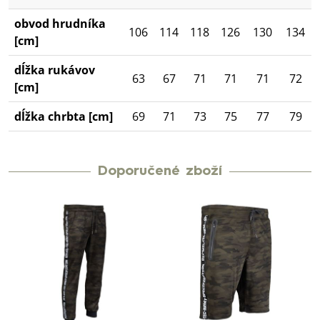
obvod hrudníka
106
114
118
126
130
134
[cm]
dĺžka rukávov
63
67
71
71
71
72
[cm]
dĺžka chrbta [cm]
69
71
73
75
77
79
Doporučené zboží