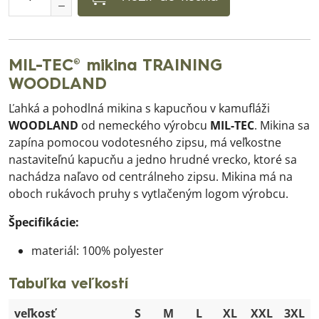
MIL-TEC® mikina TRAINING
WOODLAND
Ľahká a pohodlná mikina s kapucňou v kamufláži
WOODLAND
od nemeckého výrobcu
MIL-TEC
. Mikina sa
zapína pomocou vodotesného zipsu, má veľkostne
nastaviteľnú kapucňu a jedno hrudné vrecko, ktoré sa
nachádza naľavo od centrálneho zipsu. Mikina má na
oboch rukávoch pruhy s vytlačeným logom výrobcu.
Špecifikácie:
materiál: 100% polyester
Tabuľka veľkostí
veľkosť
S
M
L
XL
XXL
3XL