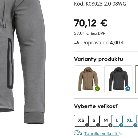
Kód:
K08023-2.0-08WG
70,12 €
57,01 €
bez DPH
Doprava od
4,00 €
Varianty produktu
Vyberte veľkosť
XS
S
M
L
XL
Tabuľka veľkostí