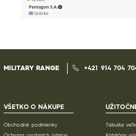
Pentagon S.A. - Kontaktné údaje
Pentagon S.A.
🇬🇷 Grécko
MILITARY RANGE
+421 914 704 70
VŠETKO O NÁKUPE
UŽITOČN
Obchodné podmienky
Tabulka veľk
Ochrana osobných údajov
Katalógy vý