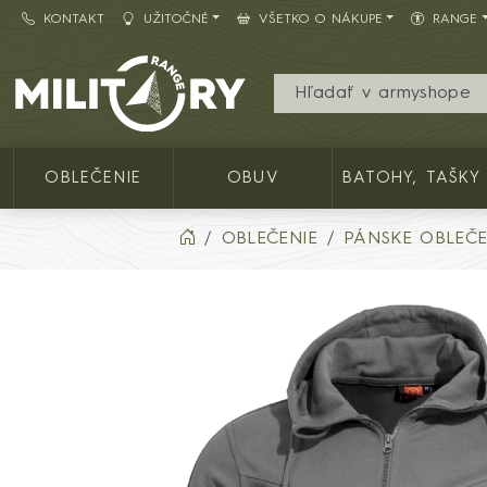
KONTAKT
UŽITOČNÉ
VŠETKO O NÁKUPE
RANGE
Army shop MILITARY RANGE SK
OBLEČENIE
OBUV
BATOHY, TAŠKY
OBLEČENIE
PÁNSKE OBLEČE