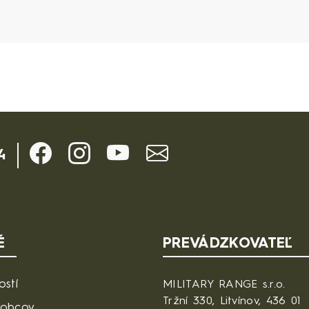
4
É
PREVÁDZKOVATEĽ
ostí
MILITARY RANGE s.r.o.
Tržní 330, Litvínov, 436 01
robcov