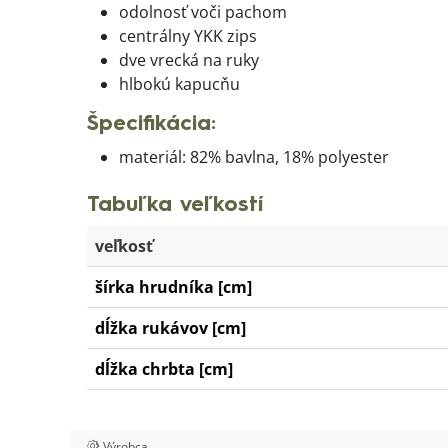
odolnosť voči pachom
centrálny YKK zips
dve vrecká na ruky
hlbokú kapucňu
Špecifikácia:
materiál: 82% bavlna, 18% polyester
Tabuľka veľkostí
veľkosť
šírka hrudníka [cm]
dĺžka rukávov [cm]
dĺžka chrbta [cm]
Výrobca