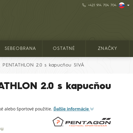
+421 914 704 704
SEBEOBRANA
OSTATNÉ
ZNAČKY
a PENTATHLON 2.0 s kapucňou SIVÁ
ATHLON 2.0 s kapucňou
ké alebo športové použitie.
Ďalšie informácie
ou