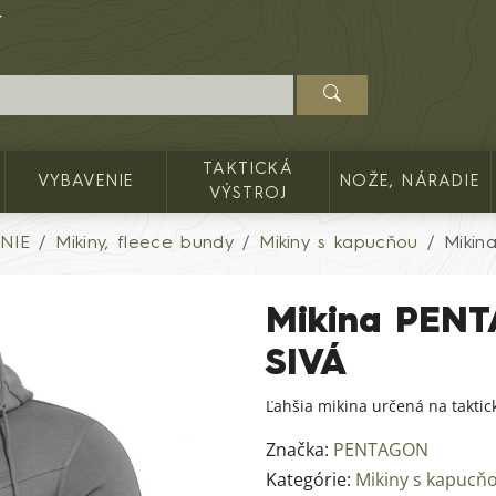
TAKTICKÁ
VYBAVENIE
NOŽE, NÁRADIE
VÝSTROJ
NIE
Mikiny, fleece bundy
Mikiny s kapucňou
Mikin
Mikina PENT
SIVÁ
Ľahšia mikina určená na taktic
Značka:
PENTAGON
Kategórie:
Mikiny s kapucň