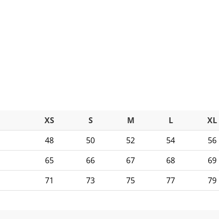
XS
S
M
L
XL
48
50
52
54
56
65
66
67
68
69
71
73
75
77
79