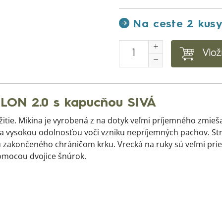
Na ceste 2 kus
Vlož
ON 2.0 s kapucňou SIVÁ
vyžitie. Mikina je vyrobená z na dotyk veľmi príjemného zm
a vysokou odolnosťou voči vzniku nepríjemných pachov. Strih
akončeného chráničom krku. Vrecká na ruky sú veľmi prie
pomocou dvojice šnúrok.